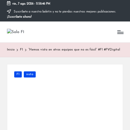
vie., 7 ago. 2026
-
11:58:47 PM
Suscríbete a nuestro boletín y no te pierdas nuestras mejores publicaciones.
Saltar
¡Suscríbete ahora!
al
contenido
S
Para
Amantes
o
de
Inicio
F1
“Hemos visto en otros equipos que no es fácil” #F1 #FVDigital
la
l
F1
o
F
Publicada
F1
insta
en
1