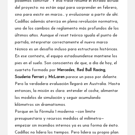
podemos construir”. Y esa frase resume el estado actual
del proyecto: no están aquí para sorprender en febrero,
sino para existir en marzo… y evolucionar a partir de ahí.
Cadillac además aterriza en plena revolución normativa,
uno de los cambios de reglamento más profundos de los
últimos años. Aunque el reset teórico iguala el punto de
partida, interpretar correctamente el nuevo marco
técnico es un desafío incluso para estructuras históricas.
En ese contexto, el equipo estadounidense mantiene los
pies en el suelo. Son conscientes de que, a día de hoy, el
cuarteto formado por
Mercedes
,
Red Bull
Racing
,
Scuderia
Ferrari
y
McLaren
parece un paso por delante.
Pero la verdadera evaluación llegará en Australia. Hasta
entonces, la misión es clara: entender el coche, alimentar
los modelos de simulación y seguir acumulando
kilómetros sin dramatismos.
Porque en la Fórmula 1 moderna —con límite
presupuestario y recursos medidos al milímetro—
empezar sin incendios internos ya es una forma de éxito.
Cadillac no lidera los tiempos. Pero lidera su propio plan.