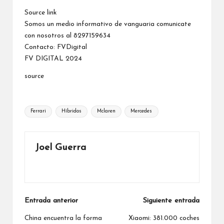
Source link
Somos un medio informativo de vanguaria comunicate
con nosotros al 8297159634
Contacto:
FVDigital
FV DIGITAL 2024
source
Etiquetas:
Ferrari
Híbridos
Mclaren
Mercedes
Joel Guerra
Ver todas las entradas
Navegación
Entrada anterior
Siguiente entrada
de
China encuentra la forma
Xiaomi: 381.000 coches