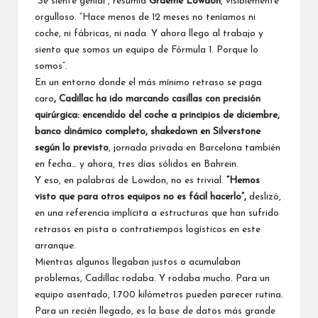
“Se siente genial”, resumía
Graeme Lowdon
, visiblemente
orgulloso. “Hace menos de 12 meses no teníamos ni
coche, ni fábricas, ni nada. Y ahora llego al trabajo y
siento que somos un equipo de Fórmula 1. Porque lo
somos”.
En un entorno donde el más mínimo retraso se paga
caro
, Cadillac ha ido marcando casillas con precisión
quirúrgica: encendido del coche a principios de diciembre,
banco dinámico completo, shakedown en Silverstone
según lo previsto
, jornada privada en Barcelona también
en fecha… y ahora, tres días sólidos en Bahrein.
Y eso, en palabras de Lowdon, no es trivial.
“Hemos
visto que para otros equipos no es fácil hacerlo”,
deslizó,
en una referencia implícita a estructuras que han sufrido
retrasos en pista o contratiempos logísticos en este
arranque.
Mientras algunos llegaban justos o acumulaban
problemas, Cadillac rodaba. Y rodaba mucho. Para un
equipo asentado, 1.700 kilómetros pueden parecer rutina.
Para un recién llegado, es la base de datos más grande