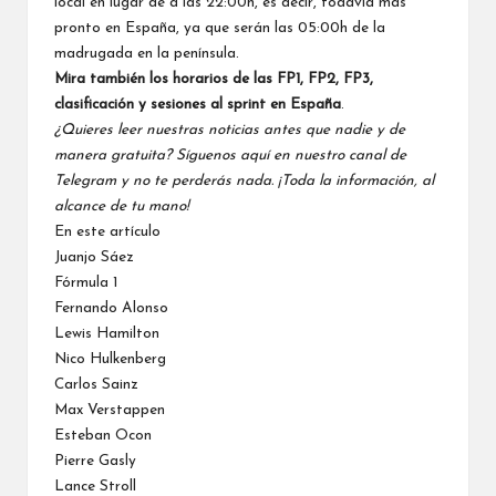
local en lugar de a las 22:00h, es decir, todavía más
pronto en España, ya que serán las 05:00h de la
madrugada en la península.
Mira también los horarios de las FP1, FP2, FP3,
clasificación y sesiones al sprint en España
.
¿Quieres leer nuestras noticias antes que nadie y de
manera gratuita? Síguenos
aquí en nuestro canal de
Telegram
y no te perderás nada. ¡Toda la información, al
alcance de tu mano!
En este artículo
Juanjo Sáez
Fórmula 1
Fernando Alonso
Lewis Hamilton
Nico Hulkenberg
Carlos Sainz
Max Verstappen
Esteban Ocon
Pierre Gasly
Lance Stroll