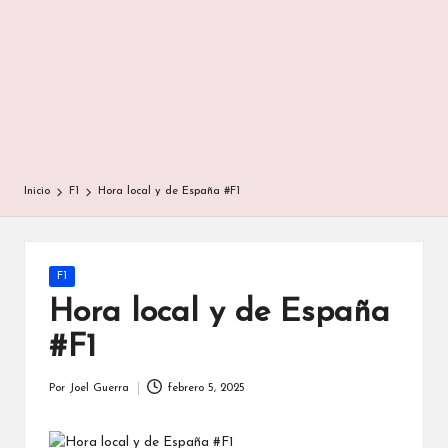
Inicio
F1
Hora local y de España #F1
Publicada
F1
en
Hora local y de España
#F1
Por
Joel Guerra
febrero 5, 2025
Publicado
por