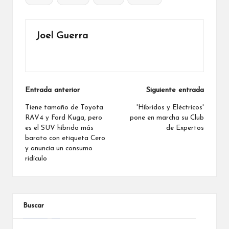
Joel Guerra
Ver todas las entradas
Navegación
Entrada anterior
Siguiente entrada
de
Tiene tamaño de Toyota
'Híbridos y Eléctricos'
RAV4 y Ford Kuga, pero
pone en marcha su Club
entradas
es el SUV híbrido más
de Expertos
barato con etiqueta Cero
y anuncia un consumo
ridículo
Buscar