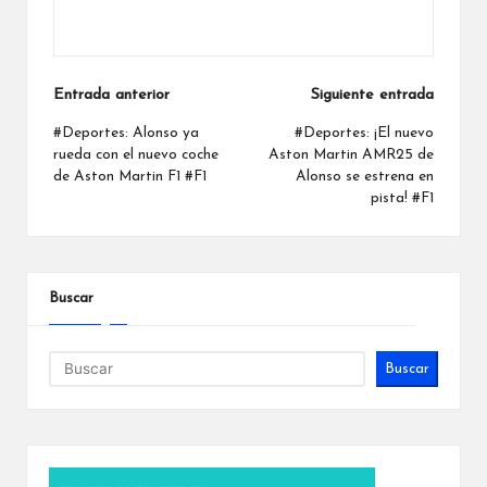
Ver todas las entradas
Navegación
Entrada anterior
Siguiente entrada
de
#Deportes: Alonso ya
#Deportes: ¡El nuevo
rueda con el nuevo coche
Aston Martin AMR25 de
entradas
de Aston Martin F1 #F1
Alonso se estrena en
pista! #F1
Buscar
Buscar