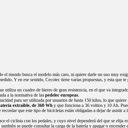
todo el mundo busca el modelo más caro, ni quiere darle un uso muy exi
omedido. Y en ese sentido, Cecotec tiene varias propuestas, y esta que te
e utiliza un cuadro de hierro de gran resistencia, en el que va integrad
tada a la normativa de las
pedelec europeas
.
pacidad para ser utilizada por usuarios de hasta 150 kilos, lo que quiere
atería extraíble, de 360 Wh
y que funciona a 36 voltios y 10 Ah. Pued
e recordar que este tipo de bicicletas están obligadas a dejar de asistir
e el ciclista con los pedales, y cuyo nivel dependerá del que se elija e
a, también se puede consultar la carga de la batería y apagar o encender