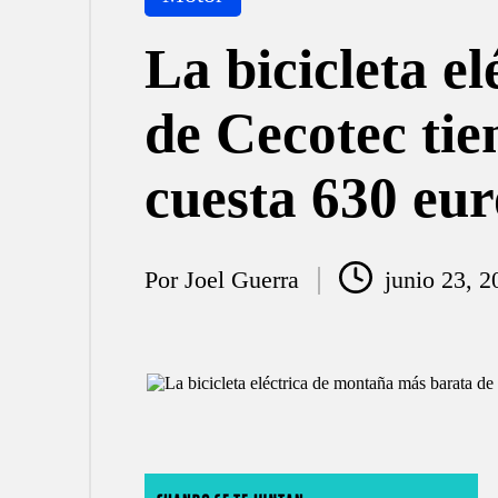
en
La bicicleta e
de Cecotec tie
cuesta 630 eur
Por
Joel Guerra
junio 23, 2
Publicado
por