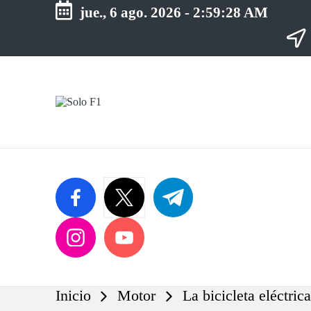
jue., 6 ago. 2026
-
2:59:29 AM
Saltar
al
contenido
S
Para
o
Amantes
de
l
la
o
F1
F
1
facebook.com
twitter.com
t.me
instagram.com
youtube.com
Inicio
Motor
La bicicleta eléctri