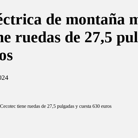
léctrica de montaña 
ne ruedas de 27,5 pu
os
024