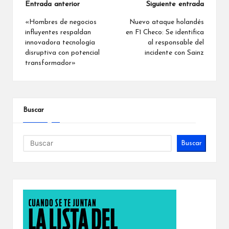
Navegación
Entrada anterior
Siguiente entrada
de
«Hombres de negocios
Nuevo ataque holandés
influyentes respaldan
en F1 Checo: Se identifica
entradas
innovadora tecnología
al responsable del
disruptiva con potencial
incidente con Sainz
transformador»
Buscar
Buscar