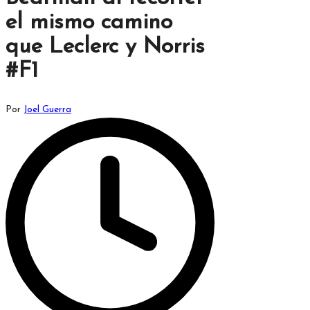
el mismo camino
que Leclerc y Norris
#F1
Publicado
Por
Joel Guerra
por