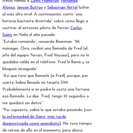
creció viendo a
Lewis Hamilton
,
Fernando
Alonso
,
Jenson Button
y
Sebastian Vettel
luchar
al más alto nivel. A continuación, contó “una
historia bastante divertida” sobre cómo llegó a
sustituir al entonces piloto de Ferrari
Carlos
Sainz
en Yeda el año pasado.
“Estaba comiendo”, recuerda Bearman. “Mi
mánager, Chris, recibió una llamada de Fred [el
jefe del equipo Ferrari, Fred Vasseur], pero no le
quedaba saldo en el teléfono. Fred le llamó y se
bloqueó enseguida”.
“Así que tuve que llamarle [a Fred], porque, por
suerte, había llenado mi tarjeta SIM.
Probablemente a mi padre le costó una fortuna
esa llamada. Le dije: ‘Fred, tengo 10 segundos o
me quedaré sin datos’”.
“Por supuesto, sabía lo que estaba pasando [con
la enfermedad de Sainz, más tarde
diagnosticada como apendicitis
]. No tuve tiempo
de reírme de ello en el momento, pero ahora