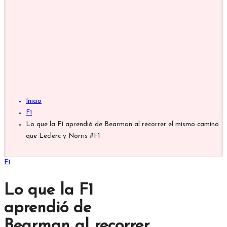
Inicio
F1
Lo que la F1 aprendió de Bearman al recorrer el mismo camino
que Leclerc y Norris #F1
Publicada
F1
en
Lo que la F1
aprendió de
Bearman al recorrer