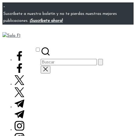
Saltar
-
al
Suscríbete a nuestro boletín y no te pierdas nuestras mejores
contenido
publicaciones.
¡Suscríbete ahora!
Solo
Para
F1
Amantes
Subscribe
facebook.com
de
Buscar:
la
F1
twitter.com
t.me
instagram.com