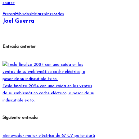
source
Etiquetas:
Ferrari
Híbridos
Mclaren
Mercedes
Joel Guerra
Ver todas las entradas
Navegación
Entrada anterior
de
entradas
Tesla finaliza 2024 con una caída en las ventas
de su emblemático coche eléctrico, a pesar de su
indiscutible éxito.
Siguiente entrada
«Innovador motor eléctrico de 67 CV potenciará