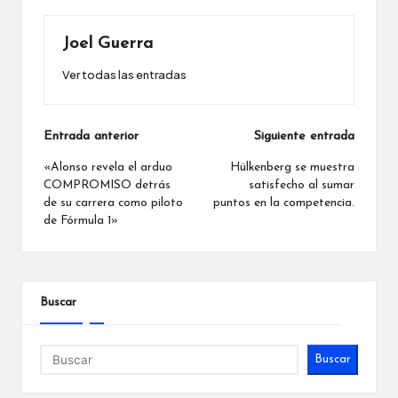
Joel Guerra
Ver todas las entradas
Navegación
Entrada anterior
Siguiente entrada
de
«Alonso revela el arduo
Hülkenberg se muestra
COMPROMISO detrás
satisfecho al sumar
entradas
de su carrera como piloto
puntos en la competencia.
de Fórmula 1»
Buscar
Buscar