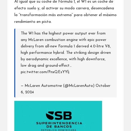
Al igual que su coche de Fórmula 1, el W1 es un coche de
efecto suelo y, al activar su modo carrera, desencadena
la “transformación más extrema” para obtener el máximo
rendimiento en pista.
The W1 has the highest power output ever from
any McLaren combustion engine with epic power
delivery from all-new Formula 1 derived 4.0-litre V8,
high performance hybrid. The striking design driven
by aerodynamic excellence, with high downforce,
low drag and ground-effect…
pic.twitter.com/PnxQEsYYlj
— McLaren Automotive (@McLarenAuto)
October
6, 2024