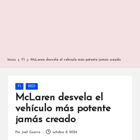
Inicio
F1
McLaren desvela el vehículo más potente jamás creado
Publicada
F1
RED
en
McLaren desvela el
vehículo más potente
jamás creado
Por
Joel Guerra
octubre 8, 2024
Publicado