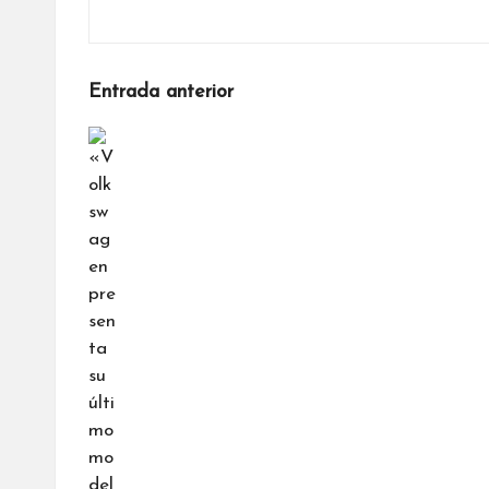
Navegación
Entrada anterior
de
entradas