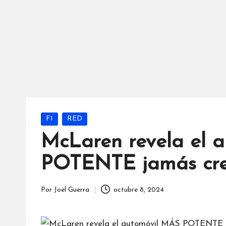
Publicada
F1
RED
en
McLaren revela el 
POTENTE jamás cr
Por
Joel Guerra
octubre 8, 2024
Publicado
por