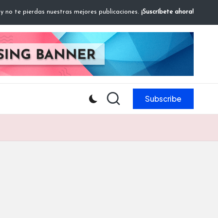
 y no te pierdas nuestras mejores publicaciones.
¡Suscríbete ahora!
Subscribe