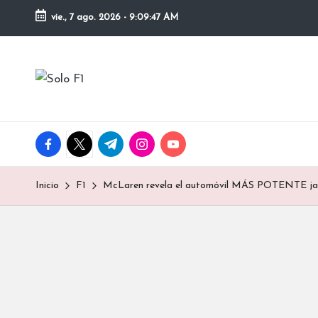
vie., 7 ago. 2026
-
9:09:48 AM
Saltar
al
S
contenido
Para
Amantes
o
de
la
l
facebook.com
twitter.com
t.me
instagram.com
youtube.com
F1
o
Inicio
F1
McLaren revela el automóvil MÁS POTENTE ja
F
1