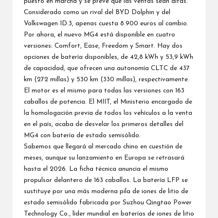
puesto en marcha y se prevé que las ventas sean altas.
Considerado como un rival del BYD Dolphin y del
Volkswagen ID.3,
apenas cuesta 8.900 euros
al cambio.
Por ahora, el nuevo MG4 está disponible en cuatro
versiones: Comfort, Ease, Freedom y Smart. Hay dos
opciones de batería disponibles, de 42,8 kWh y 53,9 kWh
de capacidad, que ofrecen una autonomía CLTC de 437
km (272 millas) y 530 km (330 millas), respectivamente.
El motor es el mismo para todas las versiones con 163
caballos de potencia. El MIIT, el Ministerio encargado de
la homologación previa de todos los vehículos a la venta
en el país, acaba de desvelar los primeros detalles del
MG4 con batería de estado semisólido.
Sabemos que llegará al mercado chino en cuestión de
meses, aunque su lanzamiento en Europa se retrasará
hasta el 2026. La ficha técnica anuncia el mismo
propulsor delantero de 163 caballos. La batería LFP se
sustituye por una más moderna pila de iones de litio de
estado semisólido fabricada por Suzhou Qingtao Power
Technology Co., líder mundial en baterías de iones de litio