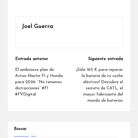
Joel Guerra
Ver todas las entradas
Navegación
Entrada anterior
Siguiente entrada
de
El ambicioso plan de
¡Sólo 165 € para reparar
Aston Martin F1 y Honda
la batería de tu coche
entradas
para 2026: “No tenemos
eléctrico! Descubre el
distracciones” #F1
secreto de CATL, el
#FVDigital
mayor fabricante del
mundo de baterías
Buscar