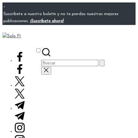
Saltar
-
al
Suscríbete a nuestro boletín y no te pierdas nuestras mejores
contenido
publicaciones.
¡Suscríbete ahora!
Solo
Para
F1
Amantes
Subscribe
facebook.com
de
Buscar:
la
F1
twitter.com
t.me
instagram.com