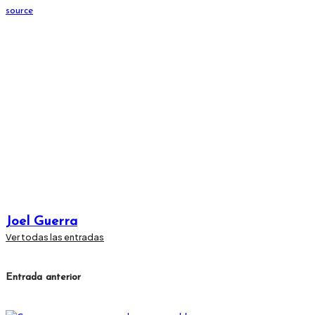
source
Joel Guerra
Ver todas las entradas
Navegación
Entrada anterior
de