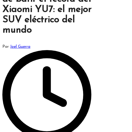
Xiaomi YU7: el mejor
SUV eléctrico del
mundo
Publicado
Por
Joel Guerra
por