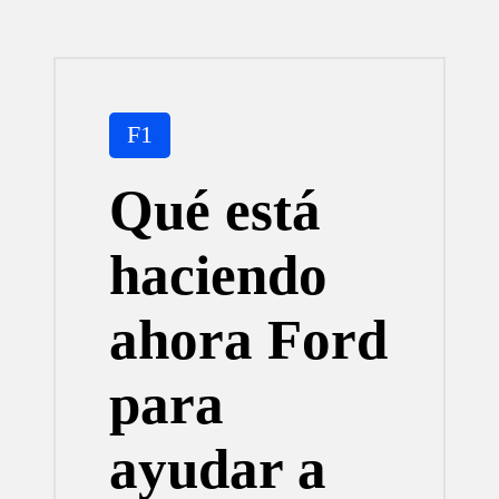
Publicada
F1
en
Qué está
haciendo
ahora Ford
para
ayudar a