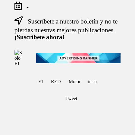
-
Suscríbete a nuestro boletín y no te
Saltar
al
pierdas nuestras mejores publicaciones.
contenido
¡Suscríbete ahora!
S
Para
o
Amantes
de
l
la
o
F1
F
F1
RED
Motor
insta
1
Tweet