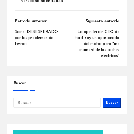
Ver todas las entradas
Navegación
Entrada anterior
Siguiente entrada
de
Sainz, DESESPERADO
La opinión del CEO de
por los problemas de
Ford: soy un apasionado
entradas
Ferrari
del motor pero "me
enamoré de los coches
eléctricos"
Buscar
Buscar