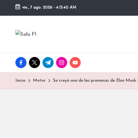
vie., 7 ago. 2026
-
4:13:40 AM
Saltar
al
S
contenido
Para
Amantes
o
de
la
l
facebook.com
twitter.com
t.me
instagram.com
youtube.com
F1
o
Inicio
Motor
Se creyó una de las promesas de Elon Musk 
F
1