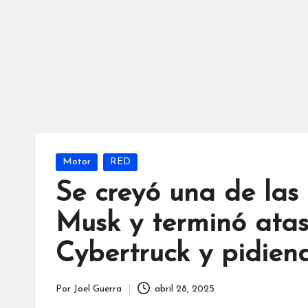
Publicada
Motor
RED
en
Se creyó una de las
Musk y terminó atas
Cybertruck y pidie
Por
Joel Guerra
abril 28, 2025
Publicado