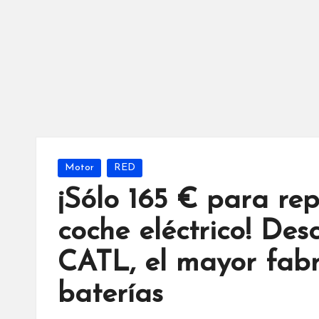
Publicada
Motor
RED
en
¡Sólo 165 € para rep
coche eléctrico! Des
CATL, el mayor fab
baterías