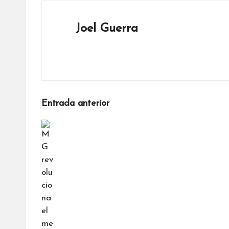
Joel Guerra
Ver todas las entradas
Navegación
Entrada anterior
de
entradas