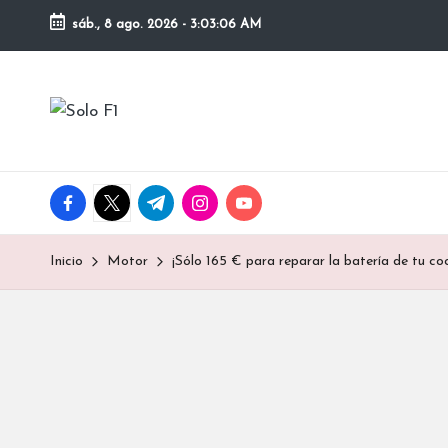
sáb., 8 ago. 2026
-
3:03:07 AM
Saltar
al
S
contenido
Para
Amantes
o
de
la
l
facebook.com
twitter.com
t.me
instagram.com
youtube.com
F1
o
Inicio
Motor
¡Sólo 165 € para reparar la batería de tu co
F
1