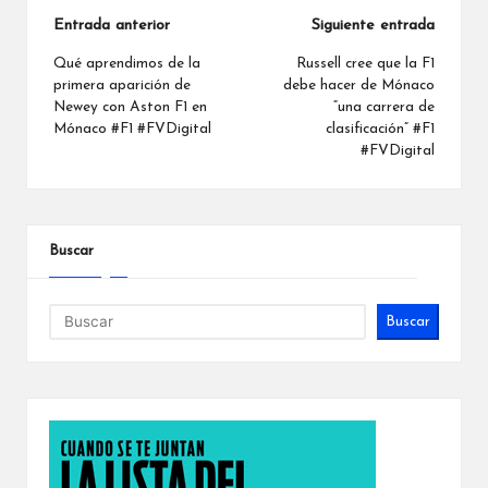
Navegación
Entrada anterior
Siguiente entrada
de
Qué aprendimos de la
Russell cree que la F1
primera aparición de
debe hacer de Mónaco
entradas
Newey con Aston F1 en
“una carrera de
Mónaco #F1 #FVDigital
clasificación” #F1
#FVDigital
Buscar
Buscar