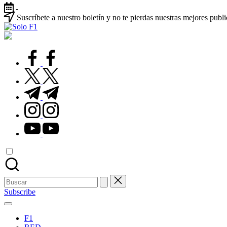
Saltar
-
al
Suscríbete a nuestro boletín y no te pierdas nuestras mejores publ
contenido
Solo
Para
F1
Amantes
de
facebook.com
la
F1
twitter.com
t.me
instagram.com
youtube.com
Buscar:
Subscribe
F1