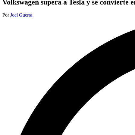
Volkswagen supera a Tesla y se convierte e
Publicado
Por
Joel Guerra
por