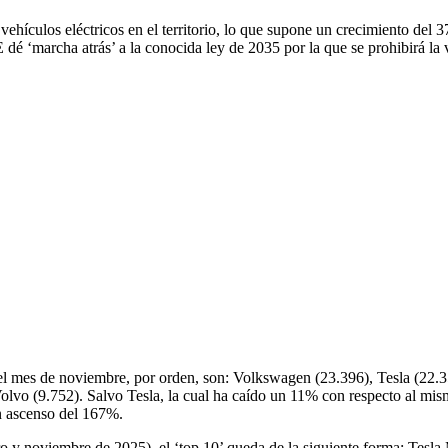
ehículos eléctricos en el territorio, lo que supone un crecimiento del
dé ‘marcha atrás’ a la conocida ley de 2035 por la que se prohibirá l
 el mes de noviembre, por orden, son: Volkswagen (23.396), Tesla (22
vo (9.752). Salvo Tesla, la cual ha caído un 11% con respecto al mismo
n ascenso del 167%.
o y noviembre de 2025), el ‘top 10’ queda de la siguiente forma: Tesl