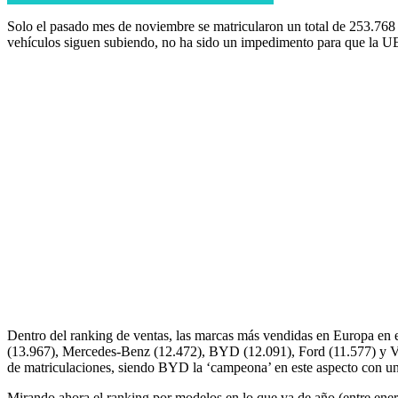
Solo el pasado mes de noviembre se matricularon un total de 253.768 v
vehículos siguen subiendo, no ha sido un impedimento para que la UE 
Dentro del ranking de ventas, las marcas más vendidas en Europa en
(13.967), Mercedes-Benz (12.472), BYD (12.091), Ford (11.577) y Vol
de matriculaciones, siendo BYD la ‘campeona’ en este aspecto con u
Mirando ahora el ranking por modelos en lo que va de año (entre ener