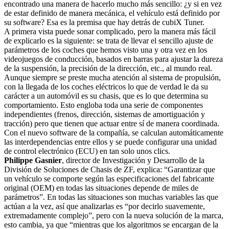
encontrado una manera de hacerlo mucho más sencillo: ¿y si en vez
de estar definido de manera mecánica, el vehículo está definido por
su software? Esa es la premisa que hay detrás de cubiX Tuner.
A primera vista puede sonar complicado, pero la manera más fácil
de explicarlo es la siguiente: se trata de llevar el sencillo ajuste de
parámetros de los coches que hemos visto una y otra vez en los
videojuegos de conducción, basados en barras para ajustar la dureza
de la suspensión, la precisión de la dirección, etc., al mundo real.
Aunque siempre se preste mucha atención al sistema de propulsión,
con la llegada de los coches eléctricos lo que de verdad le da su
carácter a un automóvil es su chasis, que es lo que determina su
comportamiento. Esto engloba toda una serie de componentes
independientes (frenos, dirección, sistemas de amortiguación y
tracción) pero que tienen que actuar entre sí de manera coordinada.
Con el nuevo software de la compañía, se calculan automáticamente
las interdependencias entre ellos y se puede configurar una unidad
de control electrónico (ECU) en tan solo unos clics.
Philippe Gasnier
, director de Investigación y Desarrollo de la
División de Soluciones de Chasis de ZF, explica: “Garantizar que
un vehículo se comporte según las especificaciones del fabricante
original (OEM) en todas las situaciones depende de miles de
parámetros”. En todas las situaciones son muchas variables las que
actúan a la vez, así que analizarlas es “por decirlo suavemente,
extremadamente complejo”, pero con la nueva solución de la marca,
esto cambia, ya que “mientras que los algoritmos se encargan de la