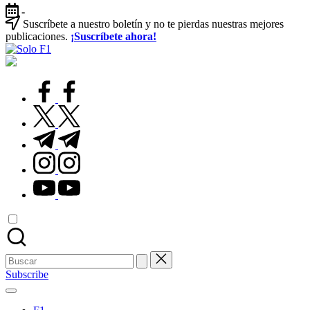
Saltar
-
al
Suscríbete a nuestro boletín y no te pierdas nuestras mejores
contenido
publicaciones.
¡Suscríbete ahora!
Solo
Para
F1
Amantes
de
facebook.com
la
F1
twitter.com
t.me
instagram.com
youtube.com
Buscar:
Subscribe