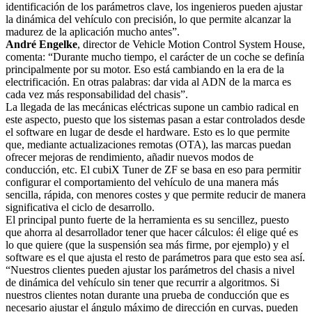
identificación de los parámetros clave, los ingenieros pueden ajustar
la dinámica del vehículo con precisión, lo que permite alcanzar la
madurez de la aplicación mucho antes”.
André Engelke
, director de Vehicle Motion Control System House,
comenta: “Durante mucho tiempo, el carácter de un coche se definía
principalmente por su motor. Eso está cambiando en la era de la
electrificación. En otras palabras: dar vida al ADN de la marca es
cada vez más responsabilidad del chasis”.
La llegada de las mecánicas eléctricas supone un cambio radical en
este aspecto, puesto que los sistemas pasan a estar controlados desde
el software en lugar de desde el hardware. Esto es lo que permite
que, mediante actualizaciones remotas (OTA), las marcas puedan
ofrecer mejoras de rendimiento, añadir nuevos modos de
conducción, etc. El cubiX Tuner de ZF se basa en eso para permitir
configurar el comportamiento del vehículo de una manera más
sencilla, rápida, con menores costes y que permite reducir de manera
significativa el ciclo de desarrollo.
El principal punto fuerte de la herramienta es su sencillez, puesto
que ahorra al desarrollador tener que hacer cálculos: él elige qué es
lo que quiere (que la suspensión sea más firme, por ejemplo) y el
software es el que ajusta el resto de parámetros para que esto sea así.
“Nuestros clientes pueden ajustar los parámetros del chasis a nivel
de dinámica del vehículo sin tener que recurrir a algoritmos. Si
nuestros clientes notan durante una prueba de conducción que es
necesario ajustar el ángulo máximo de dirección en curvas, pueden