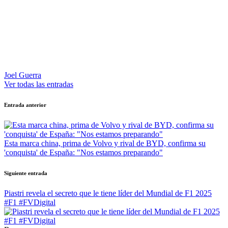
Joel Guerra
Ver todas las entradas
Navegación
Entrada anterior
de
entradas
Esta marca china, prima de Volvo y rival de BYD, confirma su
'conquista' de España: "Nos estamos preparando"
Siguiente entrada
Piastri revela el secreto que le tiene líder del Mundial de F1 2025
#F1 #FVDigital