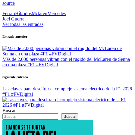
source
Etiquetas:
Ferrari
Híbridos
Mclaren
Mercedes
Joel Guerra
Ver todas las entradas
Navegación
Entrada anterior
de
entradas
Más de 2.000 personas vibran con el rugido del McLaren de Senna
en una plaza #F1 #FVDigital
Siguiente entrada
Las claves para descifrar el complejo sistema eléctrico de la F1 2026
#F1 #FVDigital
Buscar
Buscar