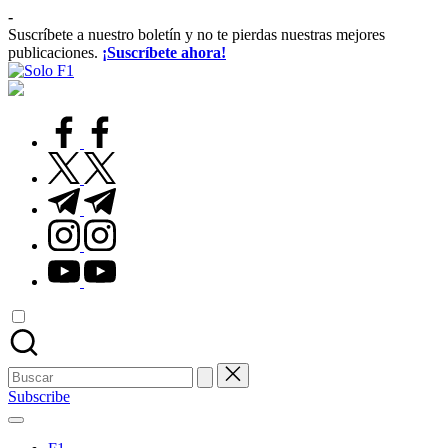
Saltar
-
al
Suscríbete a nuestro boletín y no te pierdas nuestras mejores
contenido
publicaciones.
¡Suscríbete ahora!
Solo
Para
F1
Amantes
de
facebook.com
la
F1
twitter.com
t.me
instagram.com
youtube.com
Buscar:
Subscribe