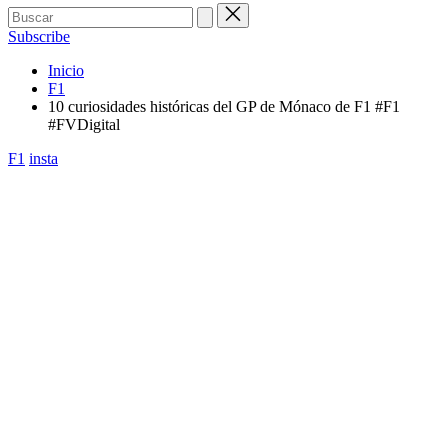
Buscar:
Subscribe
Inicio
F1
10 curiosidades históricas del GP de Mónaco de F1 #F1
#FVDigital
Publicada
F1
insta
en