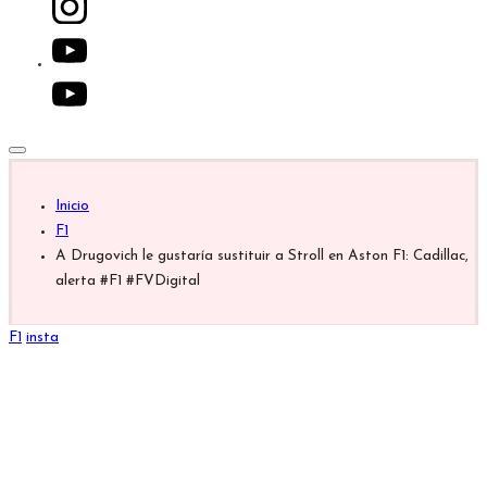
youtube.com
Inicio
F1
A Drugovich le gustaría sustituir a Stroll en Aston F1: Cadillac,
alerta #F1 #FVDigital
Publicada
F1
insta
en