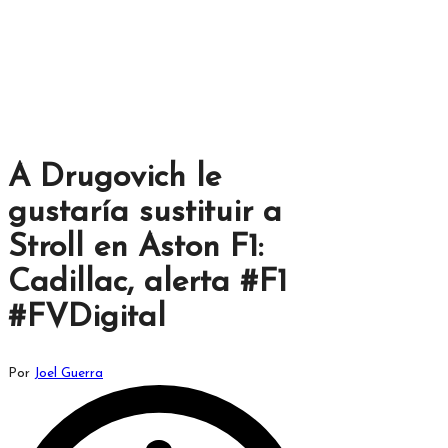
A Drugovich le
gustaría sustituir a
Stroll en Aston F1:
Cadillac, alerta #F1
#FVDigital
Publicado
Por
Joel Guerra
por