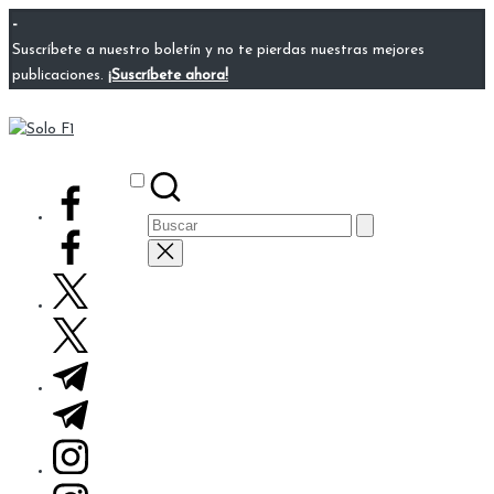
Saltar
-
al
Suscríbete a nuestro boletín y no te pierdas nuestras mejores
contenido
publicaciones.
¡Suscríbete ahora!
Solo
Para
F1
Amantes
Subscribe
facebook.com
de
Buscar:
la
F1
twitter.com
t.me
instagram.com