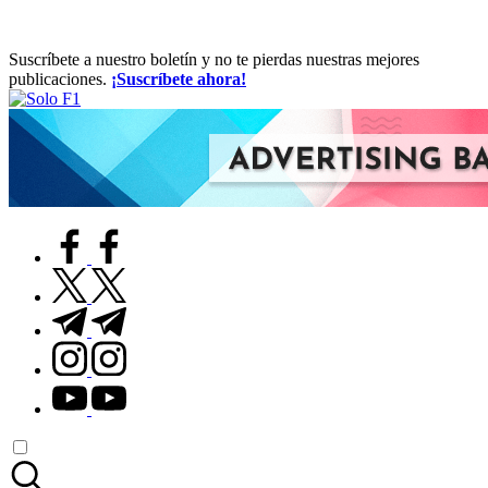
Suscríbete a nuestro boletín y no te pierdas nuestras mejores
publicaciones.
¡Suscríbete ahora!
Solo
Para
F1
Amantes
de
la
F1
facebook.com
twitter.com
t.me
instagram.com
youtube.com