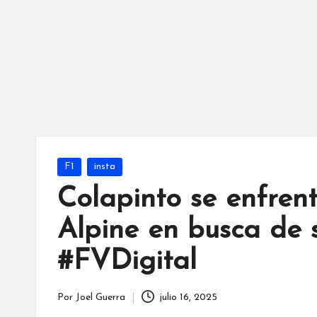
Publicada
F1
insta
en
Colapinto se enfren
Alpine en busca de s
#FVDigital
Por
Joel Guerra
julio 16, 2025
Publicado