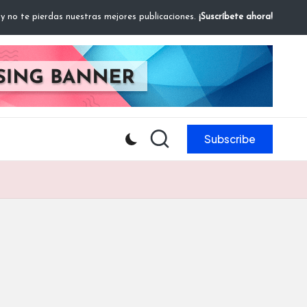
 y no te pierdas nuestras mejores publicaciones.
¡Suscríbete ahora!
Subscribe