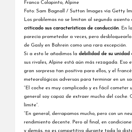
Franco Colapinto, Alpine
Foto: Sam Bagnall / Sutton Images vía Getty I
Los problemas no se limitan al segundo asiento
criticado sus características de conducción
. En l
parecía prometedor a veces, pero desbloquearlo 
de Gasly en Bahrein como una rara excepción.
Si a esto le añadimos la
debilidad de su unidad
sus rivales, Alpine está aún más rezagada. Eso 
gran sorpresa tan positiva para ellos, y el fran
meteorológicas adversas para terminar en un so
“El coche es muy complicado y es fácil cometer u
general soy capaz de extraer mucho del coche. Ob
límite”.
“En general, derrapamos mucho, pero con un neu
rendimiento decente. Pero al final, en condicio
y demás, no es competitivo durante toda la dista