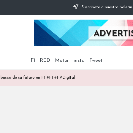
Suscríbete a nuestro boletín
F1
RED
Motor
insta
Tweet
n busca de su futuro en F1 #F1 #FVDigital