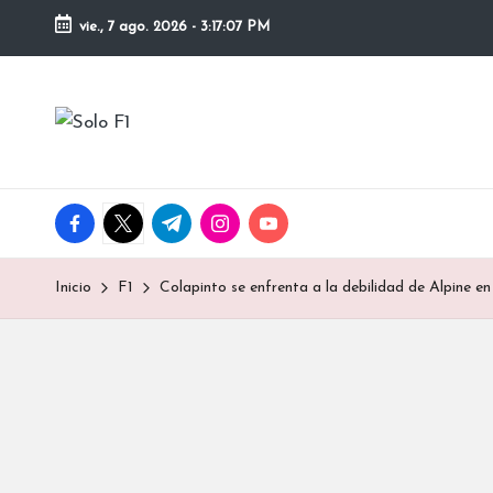
vie., 7 ago. 2026
-
3:17:08 PM
Saltar
al
S
contenido
Para
Amantes
o
de
la
l
facebook.com
twitter.com
t.me
instagram.com
youtube.com
F1
o
Inicio
F1
Colapinto se enfrenta a la debilidad de Alpine e
F
1