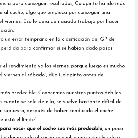
ncia para conseguir resultados, Colapinto ha ido más
e al coche, algo que empieza por conseguir una
el viernes. Eso le deja demasiado trabajo por hacer
cación.
 un error temprano en la clasificación del GP de
perdida para confirmar si se habían dado pasos
el rendimiento ya los viernes, porque luego es mucho
 viernes al sábado”, dijo Colapinto antes de
 más predecible. Conocemos nuestros puntos débiles.
cuanto se sale de ella, se vuelve bastante difícil de
por supuesto, después de haber conducido el coche
 está el límite”.
 para hacer que el coche sea más predecible
, un poco
ube demasiado el coche se vuelve más complicado e