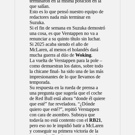
terminaron en la misma posición en la
que salían.
Esto es lo que pensó nuestro equipo de
redactores nada más terminar en
Suzuka.
Si el fin de semana en Suzuka demostró
una cosa, es que Verstappen no va a
renunciar a su quinto título sin luchar.
Si 2025 acaba siendo el año de
McLaren, al menos el holandés dará
mucha guerra al dúo de
Woking
.
La vuelta de Verstappen para la pole –
como demuestran los datos
, sobre todo
la chicane final- ha sido una de las más
impresionantes de lo que llevamos de
temporada.
Su respuesta en la rueda de prensa a
una pregunta que sugería que el coche
de Red Bull está ahora “donde él quiere
que esté” fue reveladora. “¿Dónde
quiero que esté?”, repitió Verstappen
con cara de asombro. Subraya que
todavía no está contento con el
RB21
,
pero eso no le impidió batir a McLaren
y conseguir su primera victoria de la