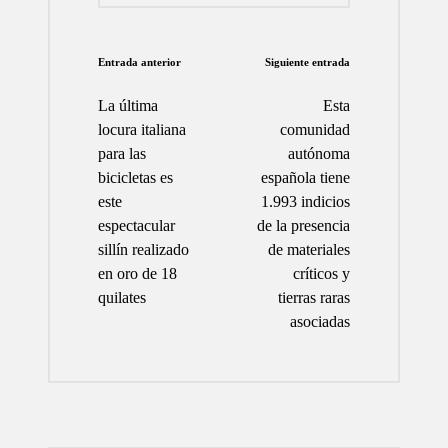
Navegación
Entrada anterior
Siguiente entrada
de
La última
Esta
entradas
locura italiana
comunidad
para las
autónoma
bicicletas es
española tiene
este
1.993 indicios
espectacular
de la presencia
sillín realizado
de materiales
en oro de 18
críticos y
quilates
tierras raras
asociadas