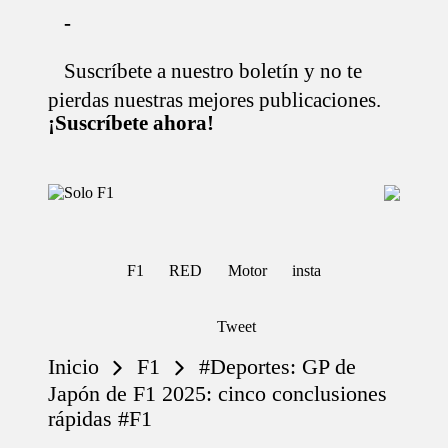
-
Suscríbete a nuestro boletín y no te
Saltar
al
pierdas nuestras mejores publicaciones.
contenido
¡Suscríbete ahora!
S
Para
o
Amantes
de
l
la
o
F1
F1
RED
Motor
insta
F
1
Tweet
Inicio
F1
#Deportes: GP de
Japón de F1 2025: cinco conclusiones
rápidas #F1