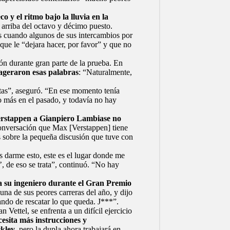
o y el ritmo bajo la lluvia en la
arriba del octavo y décimo puesto.
és cuando algunos de sus intercambios por
 que le “dejara hacer, por favor” y que no
ón durante gran parte de la prueba. En
xageraron esas palabras
: “Naturalmente,
otas”, aseguró. “En ese momento tenía
 más en el pasado, y todavía no hay
Verstappen a Gianpiero Lambiase no
conversación que Max [Verstappen] tiene
eis sobre la pequeña discusión que tuve con
 darme esto, este es el lugar donde me
, de eso se trata”, continuó. “No hay
a su ingeniero durante el Gran Premio
una de sus peores carreras del año, y dijo
ando de rescatar lo que queda. J***”.
an Vettel
, se enfrenta a un difícil ejercicio
sita más instrucciones y
ckley
, pero la dupla ahora trabajará en