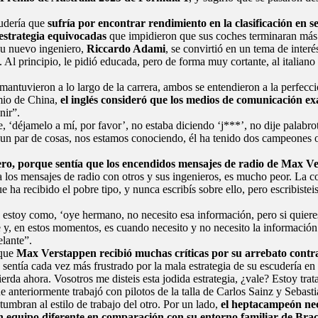
cudería que
sufría por encontrar rendimiento en la clasificación en sec
estrategia equivocadas
que impidieron que sus coches terminaran más 
su nuevo ingeniero,
Riccardo Adami
, se convirtió en un tema de inter
. Al principio, le pidió educada, pero de forma muy cortante, al italiano
mantuvieron a lo largo de la carrera, ambos se entendieron a la perfecci
mio de China,
el inglés consideró que los medios de comunicación e
nir”.
 ‘déjamelo a mí, por favor’, no estaba diciendo ‘j***’, no dije palabr
un par de cosas, nos estamos conociendo, él ha tenido dos campeones o
ero, porque sentía que los encendidos mensajes de radio de Max 
a los mensajes de radio con otros y sus ingenieros, es mucho peor. La 
ue ha recibido el pobre tipo, y nunca escribís sobre ello, pero escribist
 estoy como, ‘oye hermano, no necesito esa información, pero si quieres
e y, en estos momentos, es cuando necesito y no necesito la información’
lante”.
 que
Max Verstappen recibió muchas críticas por su arrebato contr
sentía cada vez más frustrado por la mala estrategia de su escudería en 
rda ahora. Vosotros me disteis esta jodida estrategia, ¿vale? Estoy trat
 anteriormente trabajó con pilotos de la talla de
Carlos Sainz
y
Sebasti
umbran al estilo de trabajo del otro. Por un lado,
el heptacampeón nece
n equipo diferente en comparación con su entorno familiar de Bra