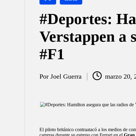
en
#Deportes: Ha
Verstappen a 
#F1
Por
Joel Guerra
marzo 20, 
Publicado
por
El piloto británico contraatacó a los medios de c
carreras durante su estreno con
Ferrari
en el
Gran 