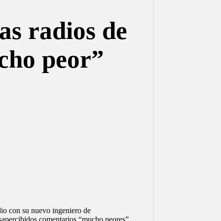
as radios de
ucho peor”
dio con su nuevo ingeniero de
desapercibidos comentarios “mucho peores”