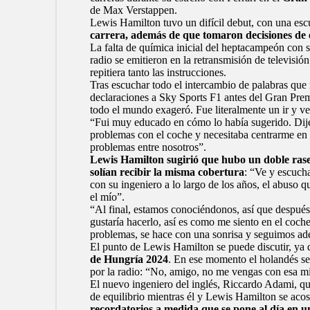
de
Max Verstappen
.
Lewis Hamilton
tuvo un difícil debut, con una es
carrera, además de que tomaron decisiones de 
La falta de química inicial del heptacampeón con 
radio se emitieron en la retransmisión de televisión
repitiera tanto las instrucciones.
Tras escuchar todo el intercambio de palabras que 
declaraciones a
Sky Sports F1
antes del Gran Pre
todo el mundo exageró. Fue literalmente un ir y ve
“Fui muy educado en cómo lo había sugerido. Dije,
problemas con el coche y necesitaba centrarme en 
problemas entre nosotros”.
Lewis Hamilton sugirió que hubo un doble ras
solían recibir la misma cobertura
: “Ve y escuch
con su ingeniero a lo largo de los años, el abuso q
el mío”.
“Al final, estamos conociéndonos, así que después
gustaría hacerlo, así es como me siento en el coch
problemas, se hace con una sonrisa y seguimos ade
El punto de Lewis Hamilton se puede discutir, ya
de Hungría 2024
. En ese momento el holandés se 
por la radio: “No, amigo, no me vengas con esa mie
El nuevo ingeniero del inglés, Riccardo Adami, que
de equilibrio mientras él y Lewis Hamilton se acost
recordatorios a medida que se pone al día en u