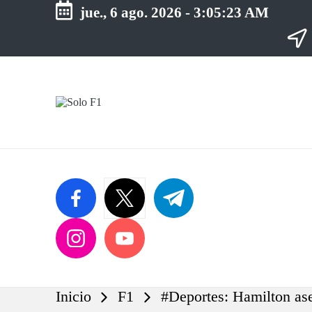
jue., 6 ago. 2026
-
3:05:24 AM
Saltar
al
contenido
S
Para
o
Amantes
de
l
la
o
F1
F
1
facebook.com
twitter.com
t.me
instagram.com
youtube.com
Inicio
F1
#Deportes: Hamilton ase