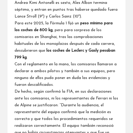
Andrea Kimi Antonelli
es sexto,
Alex Albon
termina
séptimo, y entran en puntos tras haberse quedado fuera
Lance Stroll
(9º) y
Carlos Sainz
(10º).
Para este 2025, la
Fórmula 1
fijó un
peso mínimo para
los coches de 800 kg
, pero para sorpresa de los
comisarios en Shanghai, tras las comprobaciones
habituales de los monoplazas después de cada carrera,
descubrieron que
los coches de Leclerc y Gasly pesaban
799 kg
.
Con el reglamento en la mano, los comisarios llamaron a
declarar a ambos pilotos y también a sus equipos, pero
ninguno de ellos pudo poner en duda las evidencias y
fueron descalificados.
De hecho, según confirmó la FIA, en sus declaraciones
ante los comisarios, ni los representantes de Ferrari ni los
de
Alpine
se justificaron: “Durante la audiencia, el
representante del equipo confirmó que la medición es
correcta y que todos los procedimientos requeridos se
realizaron correctamente. El equipo también reconoció
que no había circunstancias atenuantes y que fue un