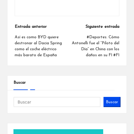
Ver todas las entradas
Navegación
Entrada anterior
Siguiente entrada
de
Así es como BYD quiere
#Deportes: Cómo
destronar al Dacia Spring
Antonelli fue el “Piloto del
entradas
como el coche eléctrico
Día” en China con los
más barato de España
daños en su F1 #F1
Buscar
Buscar