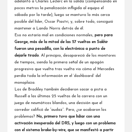
adelantó a
Charles Leclerc
en la salida (compensando en
pocos metros la penalización infligida al equipo el
sábado por la tarde), luego se mantuvo lo más cerca
posible del líder,
Oscar Piastri
, y, sobre todo, consiguió
mantener a Lando Norris detrás de él.
Eso no estaría mal en condiciones normales,
pero para
George, más de la mitad de las 57 vueltas en Sakhir
fueron una pesadilla, con la electrónica a punto de
dejarle tirado
. Al principio, desapareció de los monitores
de tiempos, siendo la primera señal de un apagón
progresivo que vuelta tras vuelta vio cómo el Mercedes
perdía toda la información en el ‘dashboard’ del
monoplaza.
Los de Brackley también decidieron sacar a pista a
Russell a las últimas 25 vueltas de la carrera con un
juego de neumáticos blandos, una decisión que el
corredor calificó de “audaz”. Pero, ¿se acabaron los
problemas?
No, primero tuvo que lidiar con una
activación inesperada del DRS, y luego con un problema
con el sistema brake-by-wire, que se manifestó a partir