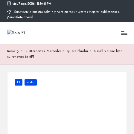
vie., 7 ago. 2026
-
11:39:41 PM
Suscríbete a nuestro boletín y no te pierdas nuestras mejores publicaciones.
Saltar
¡Suscríbete ahora!
al
contenido
S
Para
Amantes
o
de
Inicio
F1
#Deportes: Mercedes F1 quiere blindar a Russell y tiene lista
la
l
su renovación #F1
F1
o
F
Publicada
F1
insta
1
en