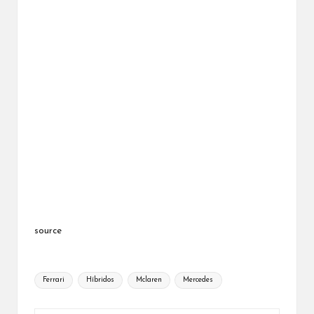
source
Etiquetas:
Ferrari
Híbridos
Mclaren
Mercedes