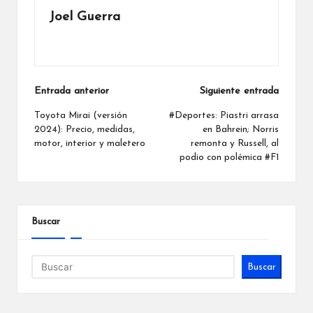
Joel Guerra
Ver todas las entradas
Navegación
Entrada anterior
Siguiente entrada
de
Toyota Mirai (versión
#Deportes: Piastri arrasa
2024): Precio, medidas,
en Bahrein; Norris
entradas
motor, interior y maletero
remonta y Russell, al
podio con polémica #F1
Buscar
Buscar