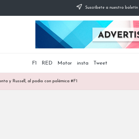
Suscríbete a nuestro boletín
F1
RED
Motor
insta
Tweet
onta y Russell, al podio con polémica #F1