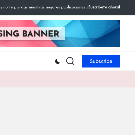
 y no te pierdas nuestras mejores publicaciones.
¡Suscríbete ahora!
Subscribe