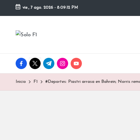
vie., 7 ago. 2026
-
8:09:13 PM
Saltar
al
S
contenido
Para
Amantes
o
de
la
l
facebook.com
twitter.com
t.me
instagram.com
youtube.com
F1
o
Inicio
F1
#Deportes: Piastri arrasa en Bahrein; Norris rem
F
1