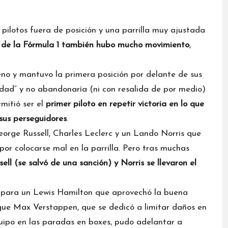
pilotos fuera de posición y una parrilla muy ajustada
5 de la Fórmula 1 también hubo mucho movimiento
,
eno y mantuvo la primera posición por delante de sus
idad” y no abandonaría (ni con resalida de por medio)
mitió ser el
primer piloto en repetir victoria en lo que
sus perseguidores
.
orge Russell
,
Charles Leclerc
y un
Lando Norris
que
por colocarse mal en la parrilla. Pero tras muchas
ell (
se salvó de una sanción
) y Norris se llevaron el
e para un
Lewis Hamilton
que aprovechó la buena
 que
Max Verstappen
, que se dedicó a limitar daños en
uipo en las paradas en boxes, pudo adelantar a