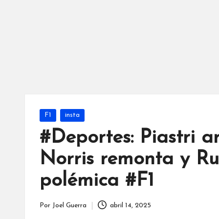
Publicada
F1
insta
en
#Deportes: Piastri a
Norris remonta y Rus
polémica #F1
Por
Joel Guerra
abril 14, 2025
Publicado