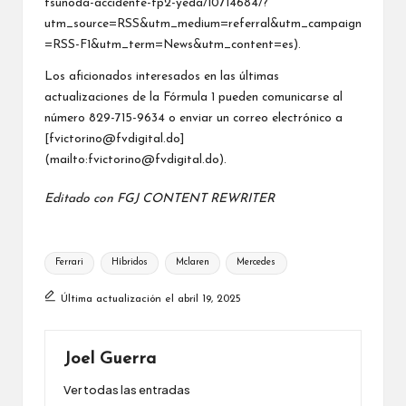
tsunoda-accidente-fp2-yeda/10714684/?
utm_source=RSS&utm_medium=referral&utm_campaign
=RSS-F1&utm_term=News&utm_content=es).
Los aficionados interesados en las últimas
actualizaciones de la Fórmula 1 pueden comunicarse al
número 829-715-9634 o enviar un correo electrónico a
[fvictorino@fvdigital.do]
(mailto:fvictorino@fvdigital.do).
Editado con
FGJ CONTENT REWRITER
Etiquetas:
Ferrari
Híbridos
Mclaren
Mercedes
Última actualización el abril 19, 2025
Joel Guerra
Ver todas las entradas