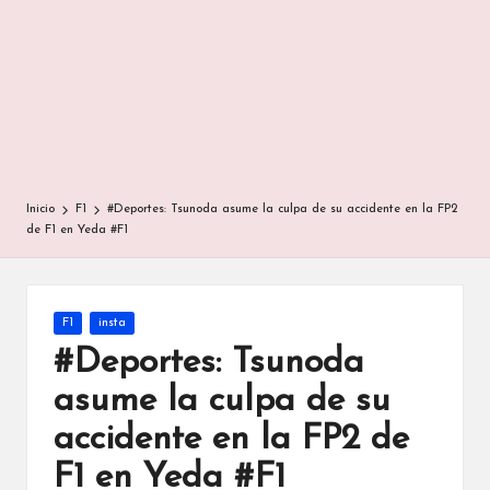
Inicio
F1
#Deportes: Tsunoda asume la culpa de su accidente en la FP2
de F1 en Yeda #F1
Publicada
F1
insta
en
#Deportes: Tsunoda
asume la culpa de su
accidente en la FP2 de
F1 en Yeda #F1