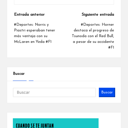
Navegación
Entrada anterior
Siguiente entrada
de
#Deportes: Norris y
#Deportes: Horner
Piastri esperaban tener
destaca el progreso de
entradas
más ventaja con su
Tsunoda con el Red Bull,
McLaren en Yeda #F1
a pesar de su accidente
#F1
Buscar
Buscar