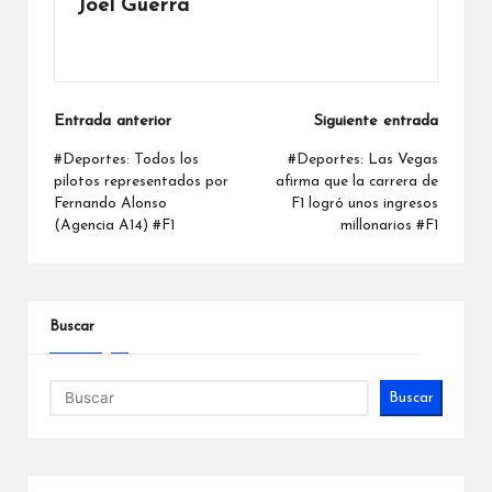
Joel Guerra
Ver todas las entradas
Navegación
Entrada anterior
Siguiente entrada
de
#Deportes: Todos los
#Deportes: Las Vegas
pilotos representados por
afirma que la carrera de
entradas
Fernando Alonso
F1 logró unos ingresos
(Agencia A14) #F1
millonarios #F1
Buscar
Buscar