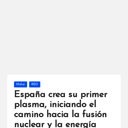
Publicada
Motor
RED
en
España crea su primer
plasma, iniciando el
camino hacia la fusión
nuclear y la energía