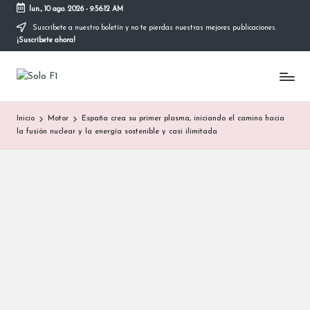
lun., 10 ago. 2026
-
9:56:13 AM
Suscríbete a nuestro boletín y no te pierdas nuestras mejores publicaciones.
Saltar
¡Suscríbete ahora!
al
contenido
S
Para
Amantes
o
de
Inicio
Motor
España crea su primer plasma, iniciando el camino hacia
la
l
la fusión nuclear y la energía sostenible y casi ilimitada
F1
o
F
1