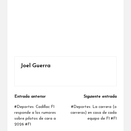
Joel Guerra
Ver todas las entradas
Navegación
Entrada anterior
Siguiente entrada
de
#Deportes: Cadillac F1
#Deportes: La carrera (o
responde a los rumores
carreras) en casa de cada
entradas
sobre pilotos de cara a
equipo de F1 #F1
2026 #F1