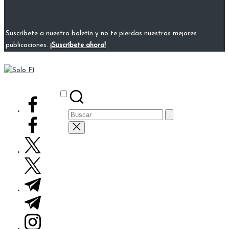
Suscríbete a nuestro boletín y no te pierdas nuestras mejores
publicaciones.
¡Suscríbete ahora!
Solo
Para
F1
Amantes
Subscribe
facebook.com
de
Buscar:
la
F1
twitter.com
t.me
instagram.com