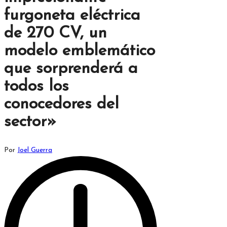
furgoneta eléctrica
de 270 CV, un
modelo emblemático
que sorprenderá a
todos los
conocedores del
sector»
Publicado
Por
Joel Guerra
por