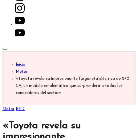
youtube.com
Inicio
Motor
«Toyota revela su impresionante furgoneta eléctrica de 270
CV, un modelo emblemático que sorprenderá a todos los
conocedores del sector»
Publicada
Motor
RED
en
«Toyota revela su
impresionante