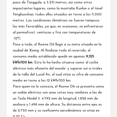
paso de Tanggula, a 5.231 metros, así como otros
impactantes lugares, como la montaña Kunlun o el túnel
Fenghuoshan, todos ellos situados en torno a los 5.000
metros. Las condiciones climáticas no fueron tampoco
las más favorables, ya que, en ocasiones, se enfrentaron
al permafrost, ventiscas y frío con temperaturas de
-12ºC.
Pese a todo, el Roewe D6 llegó a su meta situada en la
ciudad de Xining. Al finalizar todo el recorrido, el
consumo medio establecido quedó en apenas
9,125
kWh/100 km
. Esto lo ha hecho situarse como ‘el coche
eléctrico más eficiente del mundo’ y superar así a rivales
de la talla del Lucid Air, el cual sitúa su cifra de consumo
medio en torno a los 12 kWh/100 km.
Para quien no lo conozca, el Roewe D6 se presenta como
un sedán eléctrico con unas cotas muy similares a las de
un Tesla Model 3: 4.792 mm de longitud, 1.828 mm de
anchura y 1.496 mm de altura. Su distancia entre ejes es
de 2.750 mm y su coeficiente aerodinámico se sitúa en
0,27 Cx.