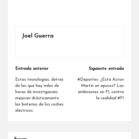
Joel Guerra
Ver todas las entradas
Navegación
Entrada anterior
Siguiente entrada
de
Estas tecnologías, detrás
#Deportes: ¿Está Aston
de las que hay miles de
Martin en apuros? Las
entradas
horas de investigación,
ambiciones en F1, contra
mejoran drásticamente
la realidad #F1
las baterías de los coches
eléctricos