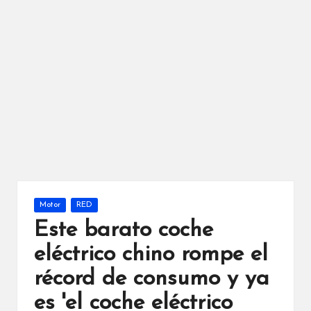
Publicada
Motor
RED
en
Este barato coche
eléctrico chino rompe el
récord de consumo y ya
es 'el coche eléctrico