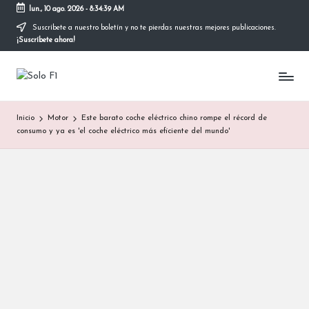
lun., 10 ago. 2026
-
8:34:39 AM
Suscríbete a nuestro boletín y no te pierdas nuestras mejores publicaciones.
Saltar
¡Suscríbete ahora!
al
contenido
S
Para
Amantes
o
de
Inicio
Motor
Este barato coche eléctrico chino rompe el récord de
la
l
consumo y ya es 'el coche eléctrico más eficiente del mundo'
F1
o
F
1