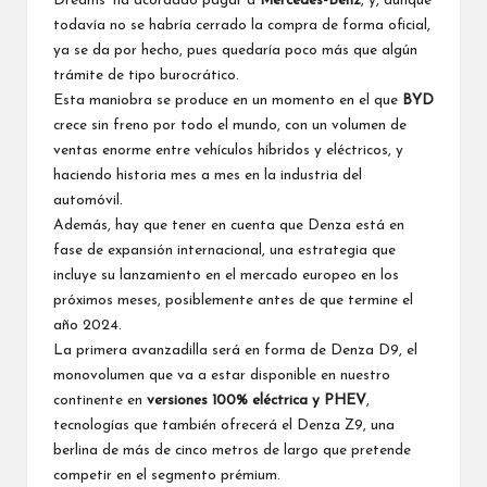
Dreams’ ha acordado pagar a
Mercedes-Benz
, y, aunque
todavía no se habría cerrado la compra de forma oficial,
ya se da por hecho, pues quedaría poco más que algún
trámite de tipo burocrático.
Esta maniobra se produce en un momento en el que
BYD
crece sin freno por todo el mundo, con un volumen de
ventas enorme entre vehículos híbridos y eléctricos, y
haciendo historia mes a mes en la industria del
automóvil.
Además, hay que tener en cuenta que Denza está en
fase de expansión internacional, una estrategia que
incluye su lanzamiento en el mercado europeo en los
próximos meses, posiblemente antes de que termine el
año 2024.
La primera avanzadilla será en forma de
Denza D9
, el
monovolumen que va a estar disponible en nuestro
continente en
versiones 100% eléctrica y PHEV
,
tecnologías que también ofrecerá el
Denza Z9
, una
berlina de más de cinco metros de largo que pretende
competir en el segmento prémium.