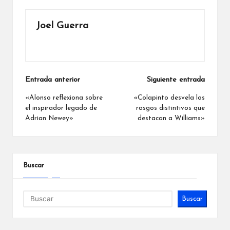
Joel Guerra
Ver todas las entradas
Navegación
Entrada anterior
Siguiente entrada
de
«Alonso reflexiona sobre
«Colapinto desvela los
el inspirador legado de
rasgos distintivos que
entradas
Adrian Newey»
destacan a Williams»
Buscar
Buscar