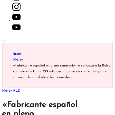
youtube.com
Inicio
Motor
«Fabricante español en pleno renacimiento se lanza a la Bolsa
con una oferta de 329 millones, a pesar de contratiempos con
su socio chino debido a los aranceles»
Publicada
Motor
RED
en
«Fabricante español
en pleno