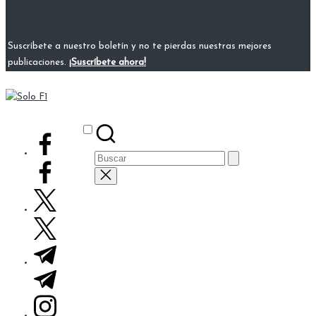
Suscríbete a nuestro boletín y no te pierdas nuestras mejores
publicaciones.
¡Suscríbete ahora!
Solo
Para
F1
Amantes
Subscribe
facebook.com
de
Buscar:
la
F1
twitter.com
t.me
instagram.com