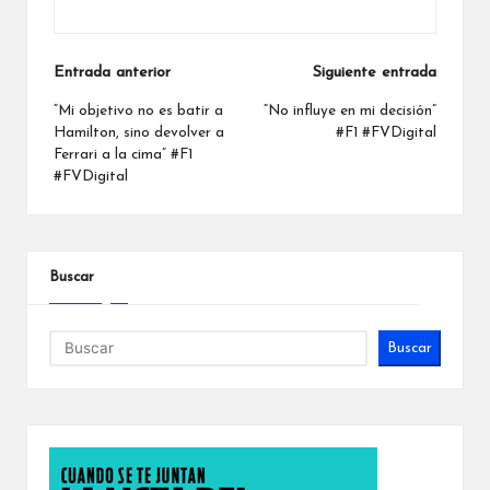
Navegación
Entrada anterior
Siguiente entrada
de
“Mi objetivo no es batir a
“No influye en mi decisión”
Hamilton, sino devolver a
#F1 #FVDigital
entradas
Ferrari a la cima” #F1
#FVDigital
Buscar
Buscar