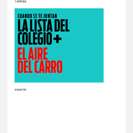
Temas
source