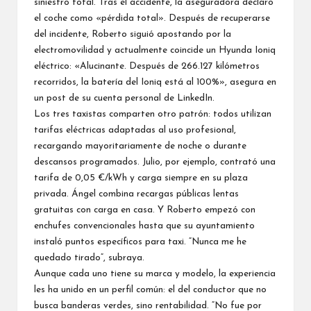
siniestro total. Tras el accidente, la aseguradora declaró
el coche como «pérdida total». Después de recuperarse
del incidente, Roberto siguió apostando por la
electromovilidad y actualmente coincide un Hyunda Ioniq
eléctrico: «Alucinante. Después de 266.127 kilómetros
recorridos, la batería del Ioniq está al 100%», asegura en
un post de su cuenta personal de LinkedIn.
Los tres taxistas comparten otro patrón: todos utilizan
tarifas eléctricas adaptadas al uso profesional,
recargando mayoritariamente de noche o durante
descansos programados. Julio, por ejemplo, contrató una
tarifa de 0,05 €/kWh y carga siempre en su plaza
privada. Ángel combina recargas públicas lentas
gratuitas con carga en casa. Y Roberto empezó con
enchufes convencionales hasta que su ayuntamiento
instaló puntos específicos para taxi. “Nunca me he
quedado tirado”, subraya.
Aunque cada uno tiene su marca y modelo, la experiencia
les ha unido en un perfil común: el del conductor que no
busca banderas verdes, sino rentabilidad. “No fue por