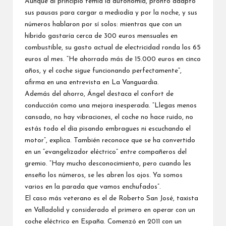
Aunque al principio temía la autonomía, pronto adaptó
sus pausas para cargar a mediodía y por la noche, y sus
números hablaron por sí solos: mientras que con un
híbrido gastaría cerca de 300 euros mensuales en
combustible, su gasto actual de electricidad ronda los 65
euros al mes. “He ahorrado más de 15.000 euros en cinco
años, y el coche sigue funcionando perfectamente”,
afirma en una entrevista en La Vanguardia.
Además del ahorro, Ángel destaca el confort de
conducción como una mejora inesperada. “Llegas menos
cansado, no hay vibraciones, el coche no hace ruido, no
estás todo el día pisando embragues ni escuchando el
motor”, explica. También reconoce que se ha convertido
en un “evangelizador eléctrico” entre compañeros del
gremio. “Hay mucho desconocimiento, pero cuando les
enseño los números, se les abren los ojos. Ya somos
varios en la parada que vamos enchufados”.
El caso más veterano es el de Roberto San José, taxista
en Valladolid y considerado el primero en operar con un
coche eléctrico en España. Comenzó en 2011 con un