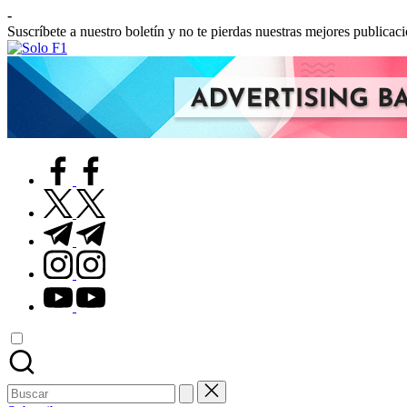
Saltar
-
al
Suscríbete a nuestro boletín y no te pierdas nuestras mejores publicac
contenido
Solo
Para
F1
Amantes
de
la
F1
facebook.com
twitter.com
t.me
instagram.com
youtube.com
Buscar: