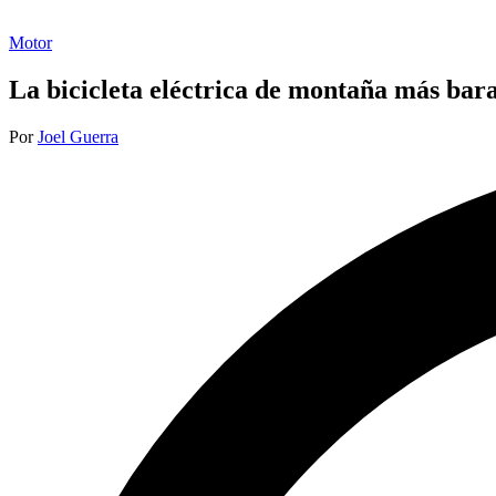
Publicada
Motor
en
La bicicleta eléctrica de montaña más bara
Publicado
Por
Joel Guerra
por