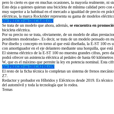
pero lo cierto es que en muchas ocasiones, la mayoría realmente, ni s
Esto deja a quienes quieran una bicicleta de mínima calidad pero con 
muy superior a la habitual en el mercado a igualdad de precio en prácti
eléctricas, la marca Rockrider representa su gama de modelos eléctri
Ver PRECIO en DECAtHLON
Se trata de un modelo que ahora, además,
se encuentra en promoci
bicicleta eléctrica.
Por su precio no se trata, obviamente, de un modelo de altas prestaci
pendientes moderadas». Es decir, se trata de un modelo pensado en ma
Por diseño y concepto en torno al que está diseñada, la E-ST 100 es u
con amortiguador en el eje delantero mediante una horquilla, que está
El sistema eléctrico de la E-ST 100 no muestra grandes cifras, pero d
podrá ofrecer un asistencia eléctrica al pedaleo de hasta 60 kilómetros 
W, que es el máximo que permite la ley en potencia nominal. Esta ci
Ver PRECIO en DECATHLON
El resto de la ficha técnica lo completan un sistema de frenos mecán
Z7.
Redactor y probador en Híbridos y Eléctricos desde 2019. Es técnico
del automóvil y toda la tecnología que lo rodea.
Temas