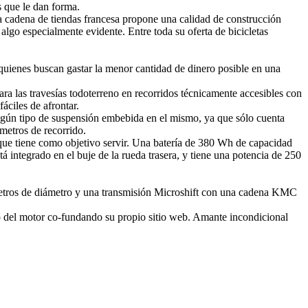
s que le dan forma.
a cadena de tiendas francesa propone una calidad de construcción
 algo especialmente evidente. Entre toda su oferta de bicicletas
 quienes buscan gastar la menor cantidad de dinero posible en una
ra las travesías todoterreno en recorridos técnicamente accesibles con
áciles de afrontar.
ningún tipo de suspensión embebida en el mismo, ya que sólo cuenta
metros de recorrido.
o que tiene como objetivo servir. Una batería de 380 Wh de capacidad
tá integrado en el buje de la rueda trasera, y tiene una potencia de 250
límetros de diámetro y una transmisión Microshift con una cadena KMC
o del motor co-fundando su propio sitio web. Amante incondicional