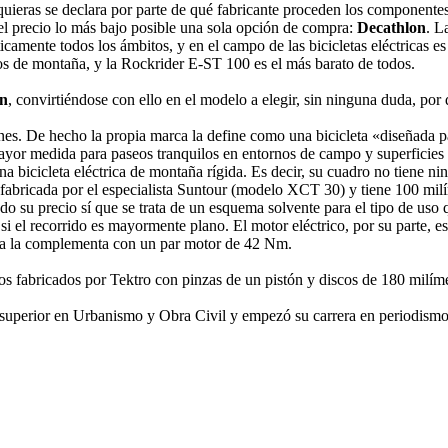
iquieras se declara por parte de qué fabricante proceden los componente
el precio lo más bajo posible una sola opción de compra:
Decathlon
. L
camente todos los ámbitos, y en el campo de las bicicletas eléctricas es
cos de montaña, y la Rockrider E-ST 100 es el más barato de todos.
ón
, convirtiéndose con ello en el modelo a elegir, sin ninguna duda, por
ones. De hecho la propia marca la define como una bicicleta «diseñada pa
yor medida para paseos tranquilos en entornos de campo y superficies f
na bicicleta eléctrica de montaña rígida. Es decir, su cuadro no tiene 
 fabricada por el especialista Suntour (modelo XCT 30) y tiene 100 milí
ado su precio sí que se trata de un esquema solvente para el tipo de us
si el recorrido es mayormente plano. El motor eléctrico, por su parte, es
fra la complementa con un par motor de 42 Nm.
icos fabricados por Tektro con pinzas de un pistón y discos de 180 mi
 superior en Urbanismo y Obra Civil y empezó su carrera en periodism