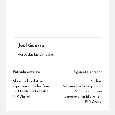
Joel Guerra
Ver todas las entradas
Navegación
Entrada anterior
Siguiente entrada
de
Alonso y la relativa
Cómo Michael
importancia de los fans
Schumacher hizo que The
entradas
de ‘Netflix’ de la F1 #F1
Stig de Top Gear
#FVDigital
pareciera “un idiota” #F1
#FVDigital