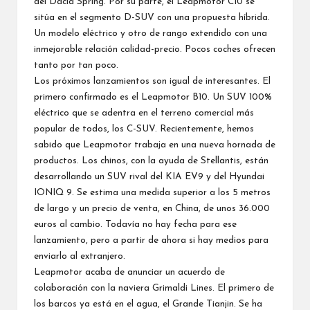
del Dacia Spring. Por su parte, el
Leapmotor C10
se
sitúa en el segmento D-SUV con una propuesta híbrida.
Un modelo eléctrico y otro de rango extendido con una
inmejorable relación calidad-precio. Pocos coches ofrecen
tanto por tan poco.
Los próximos lanzamientos son igual de interesantes. El
primero confirmado es el
Leapmotor B10
. Un SUV 100%
eléctrico que se adentra en el terreno comercial más
popular de todos, los C-SUV. Recientemente, hemos
sabido que Leapmotor trabaja en una nueva hornada de
productos. Los chinos, con la ayuda de Stellantis, están
desarrollando un SUV rival del
KIA EV9
y del
Hyundai
IONIQ 9
. Se estima una medida superior a los 5 metros
de largo y un precio de venta, en China, de unos 36.000
euros al cambio. Todavía no hay fecha para ese
lanzamiento, pero a partir de ahora si hay medios para
enviarlo al extranjero.
Leapmotor acaba de anunciar un acuerdo de
colaboración con la naviera Grimaldi Lines. El primero de
los barcos ya está en el agua, el Grande Tianjin. Se ha