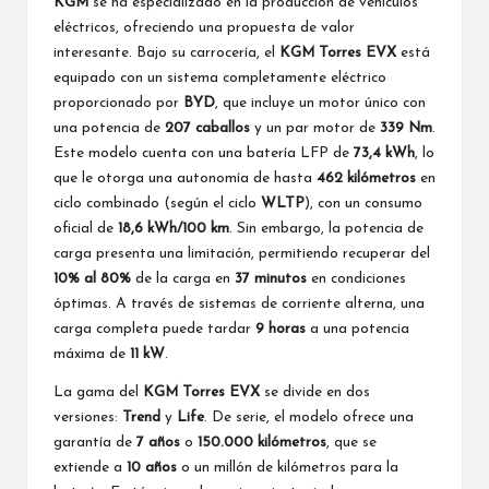
KGM
se ha especializado en la producción de vehículos
eléctricos, ofreciendo una propuesta de valor
interesante. Bajo su carrocería, el
KGM Torres EVX
está
equipado con un sistema completamente eléctrico
proporcionado por
BYD
, que incluye un motor único con
una potencia de
207 caballos
y un par motor de
339 Nm
.
Este modelo cuenta con una batería LFP de
73,4 kWh
, lo
que le otorga una autonomía de hasta
462 kilómetros
en
ciclo combinado (según el ciclo
WLTP
), con un consumo
oficial de
18,6 kWh/100 km
. Sin embargo, la potencia de
carga presenta una limitación, permitiendo recuperar del
10% al 80%
de la carga en
37 minutos
en condiciones
óptimas. A través de sistemas de corriente alterna, una
carga completa puede tardar
9 horas
a una potencia
máxima de
11 kW
.
La gama del
KGM Torres EVX
se divide en dos
versiones:
Trend
y
Life
. De serie, el modelo ofrece una
garantía de
7 años
o
150.000 kilómetros
, que se
extiende a
10 años
o un millón de kilómetros para la