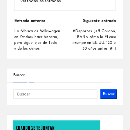
Ver todas las entradas
Navegación
Entrada anterior
Siguiente entrada
de
La fábrica de Volkswagen
#Deportes: Jeff Gordon,
en Zwickau hace historia,
BAR y cómo la F1 casi
entradas
pero sigue lejos de Tesla
irrumpe en EE.UU. “20 o
y de los chinos
30 años antes” #F1
Buscar
Buscar