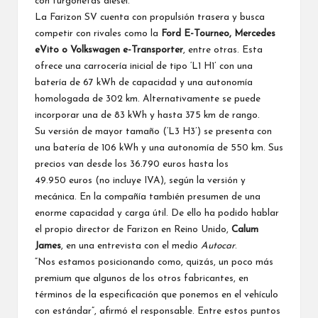
con furgonetas diésel.
La Farizon SV cuenta con propulsión trasera y busca
competir con rivales como la
Ford E-Tourneo, Mercedes
eVito o Volkswagen e-Transporter
, entre otras. Esta
ofrece una carrocería inicial de tipo ‘L1 H1’ con una
batería de 67 kWh de capacidad y una autonomía
homologada de 302 km. Alternativamente se puede
incorporar una de 83 kWh y hasta 375 km de rango.
Su versión de mayor tamaño (‘L3 H3’) se presenta con
una batería de 106 kWh y una autonomía de 550 km. Sus
precios van desde los 36.790 euros hasta los
49.950 euros (no incluye IVA), según la versión y
mecánica. En la compañía también presumen de una
enorme capacidad y carga útil. De ello ha podido hablar
el propio director de Farizon en Reino Unido,
Calum
James
, en una entrevista con el medio
Autocar
.
“Nos estamos posicionando como, quizás, un poco más
premium que algunos de los otros fabricantes, en
términos de la especificación que ponemos en el vehículo
con estándar”, afirmó el responsable. Entre estos puntos