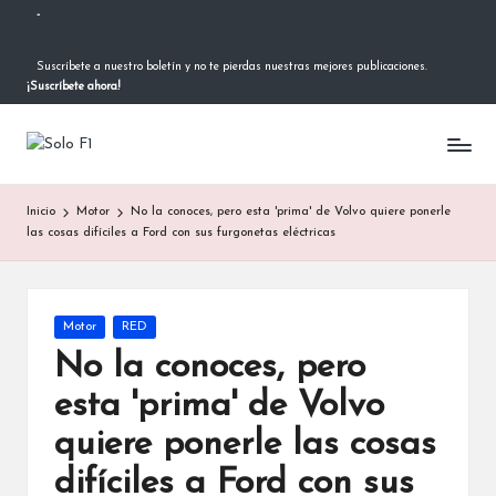
-
Saltar
Suscríbete a nuestro boletín y no te pierdas nuestras mejores publicaciones.
al
¡Suscríbete ahora!
contenido
S
Para
Amantes
o
de
Inicio
Motor
No la conoces, pero esta 'prima' de Volvo quiere ponerle
la
l
las cosas difíciles a Ford con sus furgonetas eléctricas
F1
o
F
Publicada
Motor
RED
1
en
No la conoces, pero
esta 'prima' de Volvo
quiere ponerle las cosas
difíciles a Ford con sus