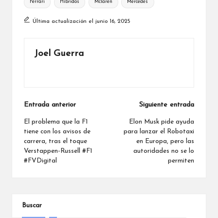
Ferrari
Híbridos
Mclaren
Mercedes
Última actualización el junio 16, 2025
Joel Guerra
Ver todas las entradas
Navegación
Entrada anterior
Siguiente entrada
de
El problema que la F1
Elon Musk pide ayuda
tiene con los avisos de
para lanzar el Robotaxi
entradas
carrera, tras el toque
en Europa, pero las
Verstappen-Russell #F1
autoridades no se lo
#FVDigital
permiten
Buscar