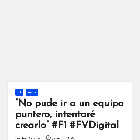
Publicada
F1
insta
en
“No pude ir a un equipo
puntero, intentaré
crearlo” #F1 #FVDigital
Por
Joel Guerra
junio 16, 2025