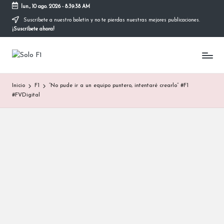
lun., 10 ago. 2026
-
8:39:39 AM
Suscríbete a nuestro boletín y no te pierdas nuestras mejores publicaciones.
Saltar
¡Suscríbete ahora!
al
contenido
S
Para
Amantes
o
de
Inicio
F1
“No pude ir a un equipo puntero, intentaré crearlo” #F1
la
l
#FVDigital
F1
o
F
1