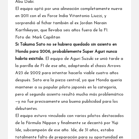
Abu Dabi.
El equipo optó por una alineación completamente nueva
en 2011 con el ex Force India
Vitantonio Liuzzi
, y
sorprendió al fichar también al ex Jordan
Narain
Karthikeyan
, que llevaba seis años fuera de la F1.
Foto de: Mark Capilitan
Si Takuma Sato no se hubiera quedado sin asiento en
Honda para 2006, probablemente Super Aguri nunca
habría existido.
El equipo de Aguri Suzuki se unió tarde a
la parrilla de F1 de ese año, adaptando el chasis Arrows
A23 de 2002 para intentar hacerlo viable cuatro años
después. Sato era la pieza central, ya que Honda quería
mantener a su popular piloto japonés en la categoría,
pero el segundo asiento resultó mucho más problemático
—y no fue precisamente una buena publicidad para los
debutantes.
El equipo estuvo vinculado con varios pilotos destacados
de la Fórmula Nippon y finalmente se decantó por Yuji
Ide, subcampeón de ese año. Ide, de 31 años, estaba
totalmente falto de preparación para su oportunidad en