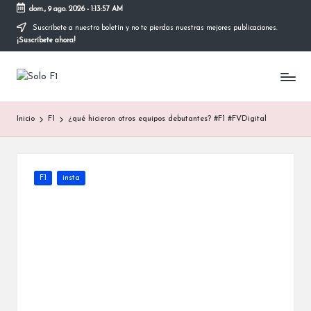
dom., 9 ago. 2026
-
1:13:58 AM
Suscríbete a nuestro boletín y no te pierdas nuestras mejores publicaciones.
Saltar
¡Suscríbete ahora!
al
contenido
S
Para
Amantes
o
de
Inicio
F1
¿qué hicieron otros equipos debutantes? #F1 #FVDigital
la
l
F1
o
F
Publicada
F1
insta
en
1