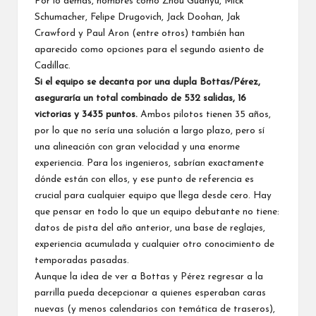
Por lo demás, nombres como Zhou Guanyu,
Mick
Schumacher
, Felipe Drugovich,
Jack Doohan
, Jak
Crawford y Paul Aron (entre otros) también han
aparecido como opciones para el segundo asiento de
Cadillac.
Si el equipo se decanta por una dupla Bottas/Pérez,
aseguraría un total combinado de 532 salidas, 16
victorias y 3435 puntos.
Ambos pilotos tienen 35 años,
por lo que no sería una solución a largo plazo, pero sí
una alineación con gran velocidad y una enorme
experiencia. Para los ingenieros, sabrían exactamente
dónde están con ellos, y ese punto de referencia es
crucial para cualquier equipo que llega desde cero. Hay
que pensar en todo lo que un equipo debutante no tiene:
datos de pista del año anterior, una base de reglajes,
experiencia acumulada y cualquier otro conocimiento de
temporadas pasadas.
Aunque la idea de ver a Bottas y Pérez regresar a la
parrilla pueda decepcionar a quienes esperaban caras
nuevas (y menos calendarios con temática de traseros),