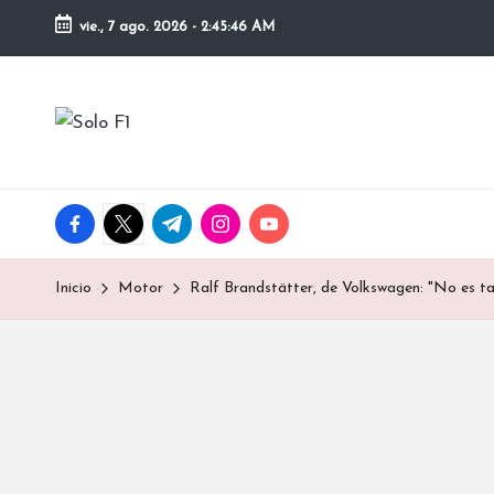
vie., 7 ago. 2026
-
2:45:47 AM
Saltar
al
S
contenido
Para
Amantes
o
de
la
l
facebook.com
twitter.com
t.me
instagram.com
youtube.com
F1
o
Inicio
Motor
Ralf Brandstätter, de Volkswagen: "No es ta
F
1