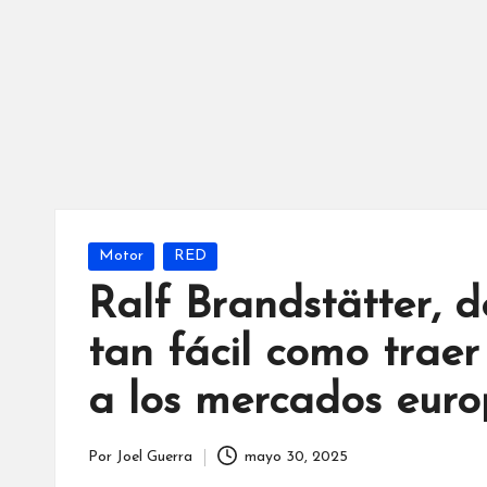
Publicada
Motor
RED
en
Ralf Brandstätter, 
tan fácil como traer
a los mercados euro
Por
Joel Guerra
mayo 30, 2025
Publicado