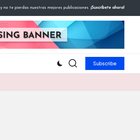
 y no te pierdas nuestras mejores publicaciones.
¡Suscríbete ahora!
Subscribe