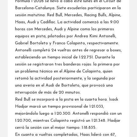
Fórmula 1 2026 se llevó a cabo este lunes en el Circuit de
Barcelona-Catalunya. Siete escuderías participaron en la
sesión matutina: Red Bull, Mercedes, Racing Bulls, Alpine,
Haas, Audi y Cadillac. La actividad comenzó a las 9:00
horas con Mercedes, Audi y Alpine como los primeros
equipos en pista, pilotados por Andrea Kimi Antonelli,
Gabriel Bortoleto y Franco Colapinto, respectivamente.
Antonelli completó 24 vueltas antes de regresar a boxes,
estableciendo un tiempo inicial de 1:22.751. Durante la
sesión se registraron tres banderas rojas: la primera por
un problema técnico en el Alpine de Colapinto, quien
retomó la actividad posteriormente, y la segunda por
una avería en el Audi de Bortoleto, que provocó una
interrupción de más de 20 minutos.
Red Bull se incorporó a la pista en la cuarta hora. Isack
Hadjar marcó un tiempo provisional de 1:21.033,
mejorándolo luego a 1:20.300. Antonelli respondió con un
1:20.700, mientras Colapinto registró un 1:21.348. Hadjar
cerró la sesión con el mejor tiempo: 1:18.835.
En cuanto a vueltas completadas, Haas lideró con 67,