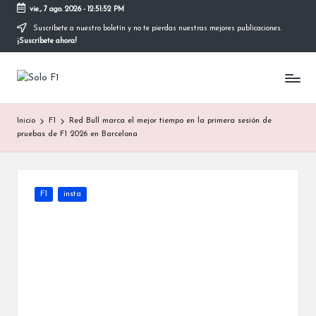
vie., 7 ago. 2026
-
12:51:53 PM
Suscríbete a nuestro boletín y no te pierdas nuestras mejores publicaciones.
Saltar
¡Suscríbete ahora!
al
contenido
S
Para
Amantes
o
de
Inicio
F1
Red Bull marca el mejor tiempo en la primera sesión de
la
l
pruebas de F1 2026 en Barcelona
F1
o
F
Publicada
F1
insta
1
en