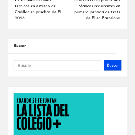
de
Pérez analiza fallos
Haas detecta problemas
técnicos en estreno de
técnicos recurrentes en
entradas
Cadillac en pruebas de F1
primera jornada de tests
2026
de F1 en Barcelona
Buscar
Buscar