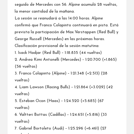
seguido de Mercedes con 56. Alpine acumuló 28 vueltas,
la menor cantidad de la mañana.
La sesión se reanudará a las 14:00 horas. Alpine
confirmó que Franco Colapinto continuará en pista. Está
prevista la participación de Max Verstappen (Red Bull) y
George Russell (Mercedes) en las próximas horas.
Clasificación provisional de la sesión matutina:
1. Isack Hadjar (Red Bull) – 1:18.835 (44 vueltas)
2. Andrea Kimi Antonelli (Mercedes) – 1:20.700 (+1.865)
(56 vueltas)
3. Franco Colapinto (Alpine) – 1:21.348 (+2.513) (28
vueltas)
4. Liam Lawson (Racing Bulls) – 1:21.864 (+3.029) (42
vueltas)
5. Esteban Ocon (Haas) – 1:24.520 (+5.685) (67
vueltas)
6. Valtteri Bottas (Cadillac) – 1:24.651 (+5.816) (33
vueltas)
7. Gabriel Bortoleto (Audi) – 1:25.296 (+6.461) (27