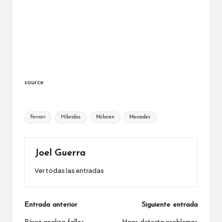
source
Etiquetas:
Ferrari
Híbridos
Mclaren
Mercedes
Joel Guerra
Ver todas las entradas
Navegación
Entrada anterior
Siguiente entrada