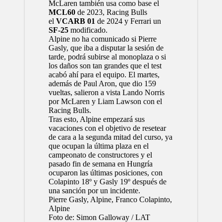
McLaren también usa como base el
MCL60
de 2023, Racing Bulls
el
VCARB 01
de 2024 y Ferrari un
SF-25
modificado.
Alpine no ha comunicado si
Pierre
Gasly
, que iba a disputar la sesión de
tarde, podrá subirse al monoplaza o si
los daños son tan grandes que el test
acabó ahí para el equipo. El martes,
además de Paul Aron, que dio 159
vueltas, salieron a vista
Lando Norris
por McLaren y
Liam Lawson
con el
Racing Bulls.
Tras esto, Alpine empezará sus
vacaciones con el objetivo de resetear
de cara a la segunda mitad del curso, ya
que ocupan la última plaza en el
campeonato de constructores
y el
pasado fin de semana en Hungría
ocuparon las últimas posiciones, con
Colapinto 18º y Gasly 19º después de
una sanción por un incidente.
Pierre Gasly, Alpine, Franco Colapinto,
Alpine
Foto de: Simon Galloway / LAT