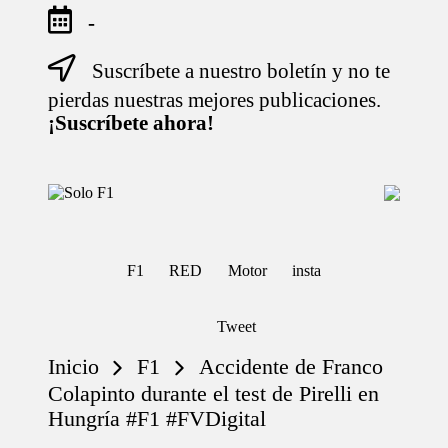
-
Suscríbete a nuestro boletín y no te
Saltar
al
pierdas nuestras mejores publicaciones.
contenido
¡Suscríbete ahora!
S
Para
o
Amantes
de
l
la
o
F1
F1
RED
Motor
insta
F
1
Tweet
Inicio
F1
Accidente de Franco
Colapinto durante el test de Pirelli en
Hungría #F1 #FVDigital