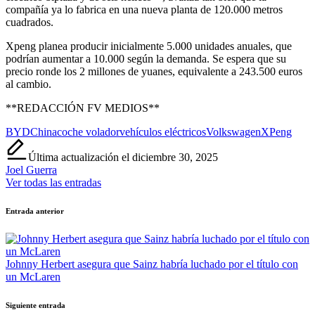
compañía ya lo fabrica en una nueva planta de 120.000 metros
cuadrados.
Xpeng planea producir inicialmente 5.000 unidades anuales, que
podrían aumentar a 10.000 según la demanda. Se espera que su
precio ronde los 2 millones de yuanes, equivalente a 243.500 euros
al cambio.
**REDACCIÓN FV MEDIOS**
Etiquetas:
BYD
China
coche volador
vehículos eléctricos
Volkswagen
XPeng
Última actualización el diciembre 30, 2025
Joel Guerra
Ver todas las entradas
Navegación
Entrada anterior
de
entradas
Johnny Herbert asegura que Sainz habría luchado por el título con
un McLaren
Siguiente entrada