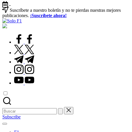
Saltar
-
al
Suscríbete a nuestro boletín y no te pierdas nuestras mejores
contenido
publicaciones.
¡Suscríbete ahora!
Solo
Para
F1
Amantes
de
facebook.com
la
F1
twitter.com
t.me
instagram.com
youtube.com
Buscar:
Subscribe