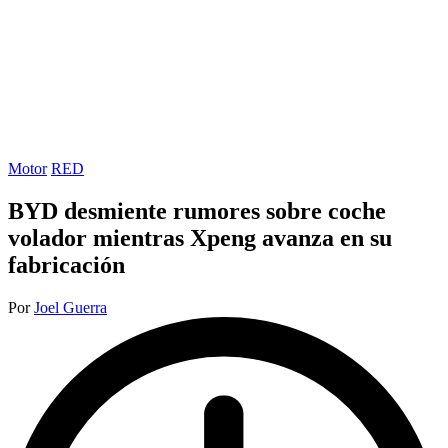
Publicada
Motor
RED
en
BYD desmiente rumores sobre coche
volador mientras Xpeng avanza en su
fabricación
Publicado
Por
Joel Guerra
por