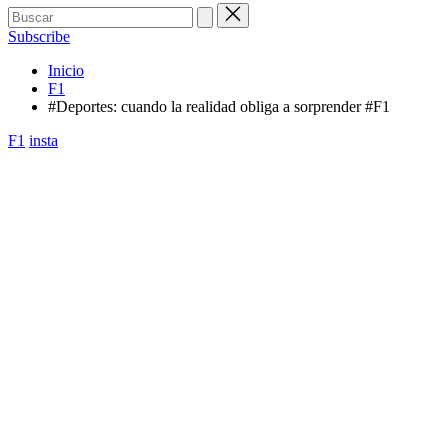
Buscar:
Subscribe
Inicio
F1
#Deportes: cuando la realidad obliga a sorprender #F1
Publicada
F1
insta
en