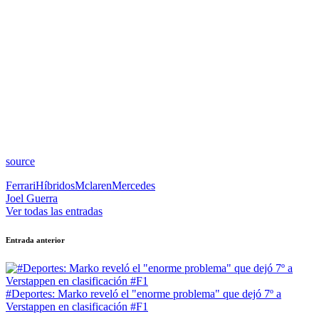
source
Etiquetas:
Ferrari
Híbridos
Mclaren
Mercedes
Joel Guerra
Ver todas las entradas
Navegación
Entrada anterior
de
entradas
#Deportes: Marko reveló el "enorme problema" que dejó 7º a
Verstappen en clasificación #F1