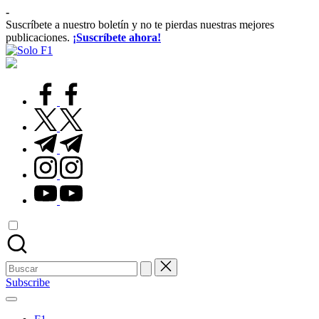
Saltar
-
al
Suscríbete a nuestro boletín y no te pierdas nuestras mejores
contenido
publicaciones.
¡Suscríbete ahora!
Solo
Para
F1
Amantes
de
facebook.com
la
F1
twitter.com
t.me
instagram.com
youtube.com
Buscar:
Subscribe