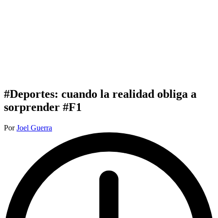
#Deportes: cuando la realidad obliga a
sorprender #F1
Publicado
Por
Joel Guerra
por