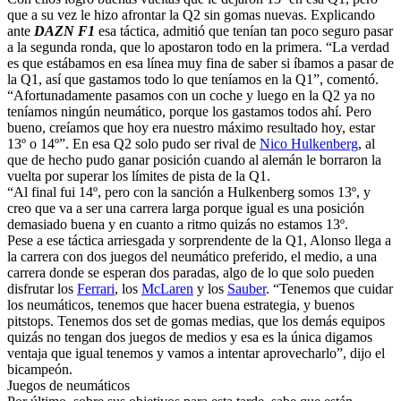
que a su vez le hizo afrontar la Q2 sin gomas nuevas. Explicando
ante
DAZN F1
esa táctica, admitió que tenían tan poco seguro pasar
a la segunda ronda, que lo apostaron todo en la primera. “La verdad
es que estábamos en esa línea muy fina de saber si íbamos a pasar de
la Q1, así que gastamos todo lo que teníamos en la Q1”, comentó.
“Afortunadamente pasamos con un coche y luego en la Q2 ya no
teníamos ningún neumático, porque los gastamos todos ahí. Pero
bueno, creíamos que hoy era nuestro máximo resultado hoy, estar
13º o 14º”. En esa Q2 solo pudo ser rival de
Nico Hulkenberg
, al
que de hecho pudo ganar posición cuando al alemán le borraron la
vuelta por superar los límites de pista de la Q1.
“Al final fui 14º, pero con la sanción a Hulkenberg somos 13º, y
creo que va a ser una carrera larga porque igual es una posición
demasiado buena y en cuanto a ritmo quizás no estamos 13º.
Pese a ese táctica arriesgada y sorprendente de la Q1, Alonso llega a
la carrera con dos juegos del neumático preferido, el medio, a una
carrera donde se esperan dos paradas, algo de lo que solo pueden
disfrutar los
Ferrari
, los
McLaren
y los
Sauber
. “Tenemos que cuidar
los neumáticos, tenemos que hacer buena estrategia, y buenos
pitstops. Tenemos dos set de gomas medias, que los demás equipos
quizás no tengan dos juegos de medios y esa es la única digamos
ventaja que igual tenemos y vamos a intentar aprovecharlo”, dijo el
bicampeón.
Juegos de neumáticos