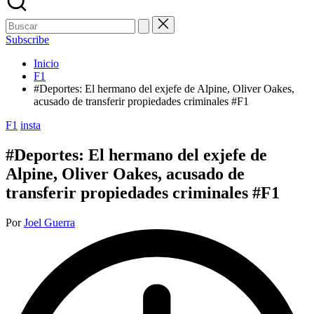
Buscar:
Subscribe
Inicio
F1
#Deportes: El hermano del exjefe de Alpine, Oliver Oakes,
acusado de transferir propiedades criminales #F1
Publicada
F1
insta
en
#Deportes: El hermano del exjefe de
Alpine, Oliver Oakes, acusado de
transferir propiedades criminales #F1
Publicado
Por
Joel Guerra
por