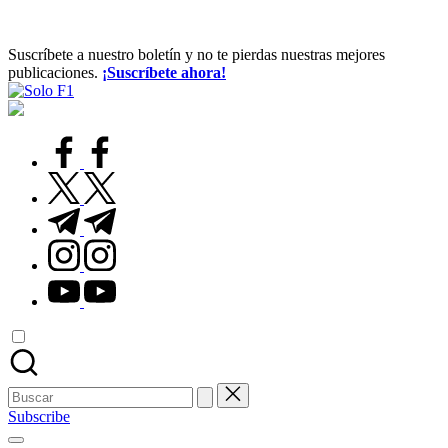
Suscríbete a nuestro boletín y no te pierdas nuestras mejores
publicaciones.
¡Suscríbete ahora!
Solo
Para
F1
Amantes
de
facebook.com
la
F1
twitter.com
t.me
instagram.com
youtube.com
Buscar:
Subscribe