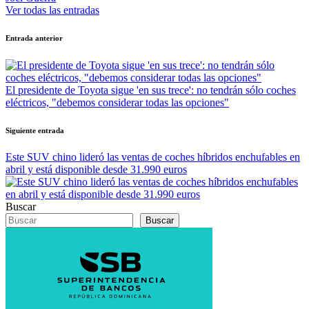
Ver todas las entradas
Navegación
Entrada anterior
de
entradas
El presidente de Toyota sigue 'en sus trece': no tendrán sólo coches
eléctricos, "debemos considerar todas las opciones"
Siguiente entrada
Este SUV chino lideró las ventas de coches híbridos enchufables en
abril y está disponible desde 31.990 euros
Buscar
Buscar