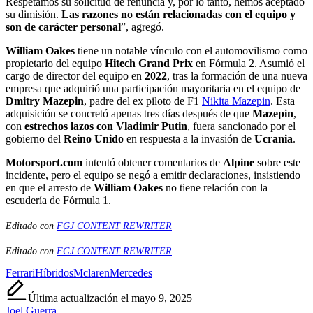
Respetamos su solicitud de renuncia y, por lo tanto, hemos aceptado
su dimisión.
Las razones no están relacionadas con el equipo y
son de carácter personal
”, agregó.
William Oakes
tiene un notable vínculo con el automovilismo como
propietario del equipo
Hitech Grand Prix
en Fórmula 2. Asumió el
cargo de director del equipo en
2022
, tras la formación de una nueva
empresa que adquirió una participación mayoritaria en el equipo de
Dmitry Mazepin
, padre del ex piloto de F1
Nikita Mazepin
. Esta
adquisición se concretó apenas tres días después de que
Mazepin
,
con
estrechos lazos con Vladimir Putin
, fuera sancionado por el
gobierno del
Reino Unido
en respuesta a la invasión de
Ucrania
.
Motorsport.com
intentó obtener comentarios de
Alpine
sobre este
incidente, pero el equipo se negó a emitir declaraciones, insistiendo
en que el arresto de
William Oakes
no tiene relación con la
escudería de Fórmula 1.
Editado con
FGJ CONTENT REWRITER
Editado con
FGJ CONTENT REWRITER
Etiquetas:
Ferrari
Híbridos
Mclaren
Mercedes
Última actualización el mayo 9, 2025
Joel Guerra