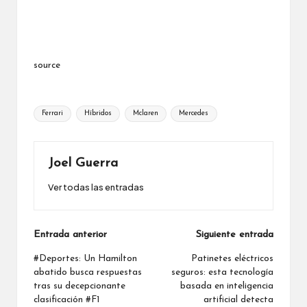
source
Etiquetas:
Ferrari
Híbridos
Mclaren
Mercedes
Joel Guerra
Ver todas las entradas
Navegación
Entrada anterior
Siguiente entrada
de
#Deportes: Un Hamilton
Patinetes eléctricos
abatido busca respuestas
seguros: esta tecnología
entradas
tras su decepcionante
basada en inteligencia
clasificación #F1
artificial detecta