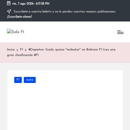
vie., 7 ago. 2026
-
6:17:09 PM
Suscríbete a nuestro boletín y no te pierdas nuestras mejores publicaciones.
Saltar
¡Suscríbete ahora!
al
contenido
S
Para
Amantes
o
de
Inicio
F1
#Deportes: Gasly quiere "molestar" en Bahrein F1 tras una
la
l
gran clasificación #F1
F1
o
F
Publicada
F1
insta
1
en