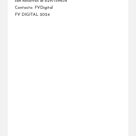
con nosotros al 8297159634
Contacto:
FVDigital
FV DIGITAL 2024