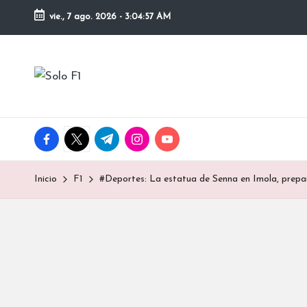
vie., 7 ago. 2026
-
3:04:58 AM
Saltar
al
S
contenido
Para
Amantes
o
de
la
l
facebook.com
twitter.com
t.me
instagram.com
youtube.com
F1
o
Inicio
F1
#Deportes: La estatua de Senna en Imola, prepa
F
1