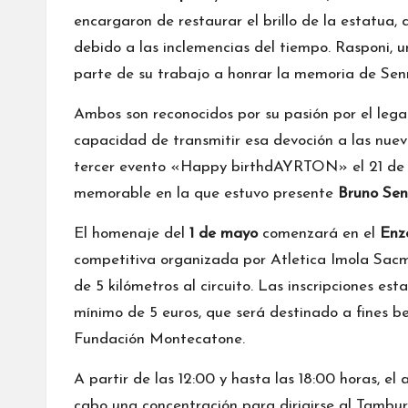
encargaron de restaurar el brillo de la estatua
debido a las inclemencias del tiempo. Rasponi, 
parte de su trabajo a honrar la memoria de Senna
Ambos son reconocidos por su pasión por el lega
capacidad de transmitir esa devoción a las nuev
tercer evento «Happy birthdAYRTON» el 21 de
memorable en la que estuvo presente
Bruno Se
El homenaje del
1 de mayo
comenzará en el
Enzo
competitiva organizada por Atletica Imola Sacmi
de 5 kilómetros al circuito. Las inscripciones es
mínimo de 5 euros, que será destinado a fines b
Fundación Montecatone.
A partir de las 12:00 y hasta las 18:00 horas, el a
cabo una concentración para dirigirse al Tamburell