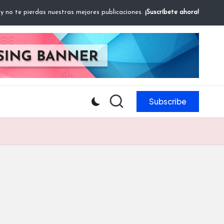
 y no te pierdas nuestras mejores publicaciones.
¡Suscríbete ahora!
Subscribe