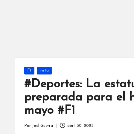
Publicada
F1
insta
en
#Deportes: La estat
preparada para el h
mayo #F1
Por
Joel Guerra
abril 30, 2025
Publicado