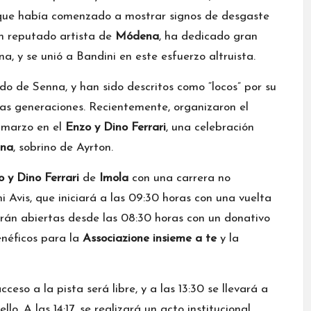
, que había comenzado a mostrar signos de desgaste
un reputado artista de
Módena
, ha dedicado gran
, y se unió a Bandini en este esfuerzo altruista.
do de Senna, y han sido descritos como “locos” por su
as generaciones. Recientemente, organizaron el
 marzo en el
Enzo y Dino Ferrari
, una celebración
nna
, sobrino de Ayrton.
 y Dino Ferrari
de
Imola
con una carrera no
 Avis, que iniciará a las 09:30 horas con una vuelta
tarán abiertas desde las 08:30 horas con un donativo
enéficos para la
Associazione insieme a te
y la
cceso a la pista será libre, y a las 13:30 se llevará a
o. A las 14:17, se realizará un acto institucional