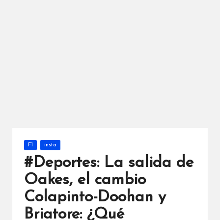
Publicada
F1
insta
en
#Deportes: La salida de
Oakes, el cambio
Colapinto-Doohan y
Briatore: ¿Qué