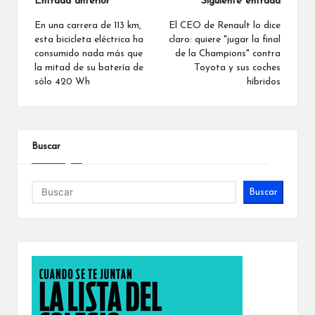
Navegación
Entrada anterior
Siguiente entrada
de
En una carrera de 113 km,
El CEO de Renault lo dice
esta bicicleta eléctrica ha
claro: quiere "jugar la final
entradas
consumido nada más que
de la Champions" contra
la mitad de su batería de
Toyota y sus coches
sólo 420 Wh
híbridos
Buscar
Buscar