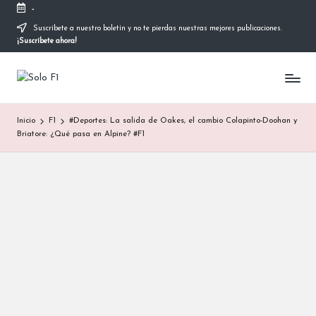
-
Suscríbete a nuestro boletín y no te pierdas nuestras mejores publicaciones.
Saltar
¡Suscríbete ahora!
al
contenido
S
Para
Amantes
o
de
Inicio
F1
#Deportes: La salida de Oakes, el cambio Colapinto-Doohan y
la
l
Briatore: ¿Qué pasa en Alpine? #F1
F1
o
F
1