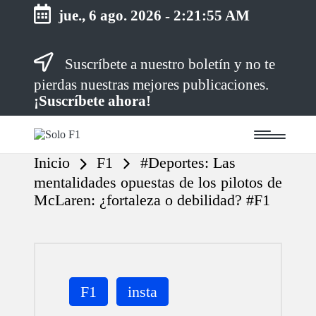
jue., 6 ago. 2026
-
2:21:55 AM
Saltar
Suscríbete a nuestro boletín y no te
al
contenido
pierdas nuestras mejores publicaciones.
¡Suscríbete ahora!
S
Para
o
Amantes
Inicio
F1
#Deportes: Las
de
l
la
o
mentalidades opuestas de los pilotos de
F1
F
McLaren: ¿fortaleza o debilidad? #F1
1
Publicada
F1
insta
en